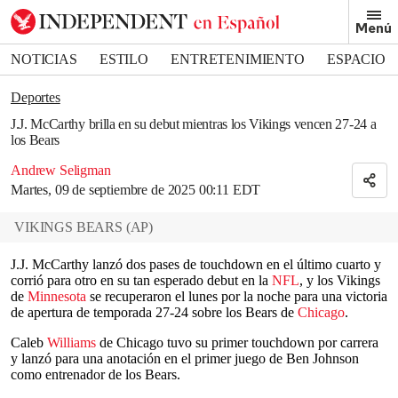
Removed from bookmarks
Menú
Close popover
Bookmark popover
NOTICIAS
ESTILO
ENTRETENIMIENTO
ESPACIO
DEPORTES
Deportes
J.J. McCarthy brilla en su debut mientras los Vikings vencen 27-24 a
los Bears
Andrew Seligman
Martes, 09 de septiembre de 2025 00:11 EDT
VIKINGS BEARS
(
AP
)
J.J. McCarthy lanzó dos pases de touchdown en el último cuarto y
corrió para otro en su tan esperado debut en la
NFL
, y los Vikings
de
Minnesota
se recuperaron el lunes por la noche para una victoria
de apertura de temporada 27-24 sobre los Bears de
Chicago
.
Caleb
Williams
de Chicago tuvo su primer touchdown por carrera
y lanzó para una anotación en el primer juego de Ben Johnson
como entrenador de los Bears.