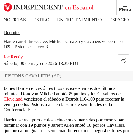
Removed from bookmarks
Menú
Close popover
Bookmark popover
NOTICIAS
ESTILO
ENTRETENIMIENTO
ESPACIO
DEPORTES
Deportes
Harden anota tiros clave, Mitchell suma 35 y Cavaliers vencen 116-
109 a Pistons en Juego 3
Joe Reedy
Sábado, 09 de mayo de 2026 18:29 EDT
PISTONS CAVALIERS
(
AP
)
James Harden encestó tres tiros decisivos en los dos últimos
minutos, Donovan Mitchell anotó 35 puntos y los Cavaliers de
Cleveland
vencieron el sábado a Detroit 116-109 para recortar la
ventaja de los Pistons a 2-1 en la serie de semifinales de la
Conferencia Este.
Harden se recuperó de dos actuaciones marcadas por errores para
terminar con 19 puntos y Jarrett Allen anotó 18 por los Cavaliers,
que buscarán igualar la serie cuando reciban el Juego 4 el lunes por