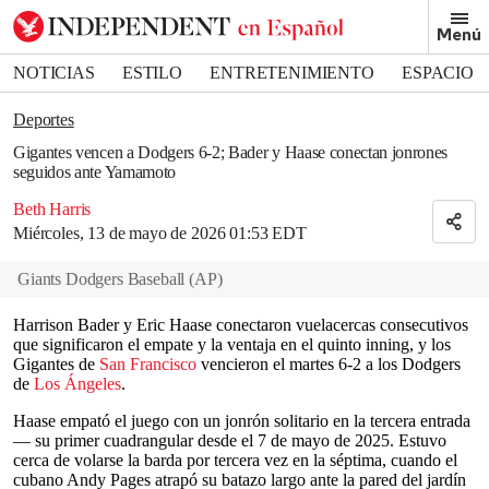
Removed from bookmarks
Menú
Close popover
Bookmark popover
NOTICIAS
ESTILO
ENTRETENIMIENTO
ESPACIO
DEPORTES
Deportes
Gigantes vencen a Dodgers 6-2; Bader y Haase conectan jonrones
seguidos ante Yamamoto
Beth Harris
Miércoles, 13 de mayo de 2026 01:53 EDT
Giants Dodgers Baseball
(
AP
)
Harrison Bader y Eric Haase conectaron vuelacercas consecutivos
que significaron el empate y la ventaja en el quinto inning, y los
Gigantes de
San Francisco
vencieron el martes 6-2 a los Dodgers
de
Los Ángeles
.
Haase empató el juego con un jonrón solitario en la tercera entrada
— su primer cuadrangular desde el 7 de mayo de 2025. Estuvo
cerca de volarse la barda por tercera vez en la séptima, cuando el
cubano Andy Pages atrapó su batazo largo ante la pared del jardín