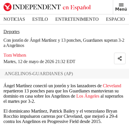
Removed from bookmarks
Menú
Close popover
Bookmark popover
NOTICIAS
ESTILO
ENTRETENIMIENTO
ESPACIO
DEPORTES
Deportes
Con jonrón de Ángel Martínez y 13 ponches, Guardianes superan 3-2
a Angelinos
Tom Withers
Martes, 12 de mayo de 2026 21:32 EDT
ANGELINOS-GUARDIANES
(
AP
)
Ángel Martínez conectó un jonrón y los lanzadores de
Cleveland
repartieron 13 ponches para que los Guardianes mantuvieran su
dominio en casa sobre los Angelinos de
Los Ángeles
al superarlos
el martes por 3-2.
El dominicano Martínez, Patrick Bailey y el venezolano Bryan
Rocchio impulsaron carreras por Cleveland, que mejoró a 29-4
contra los Angelinos en Progressive Field desde 2015.