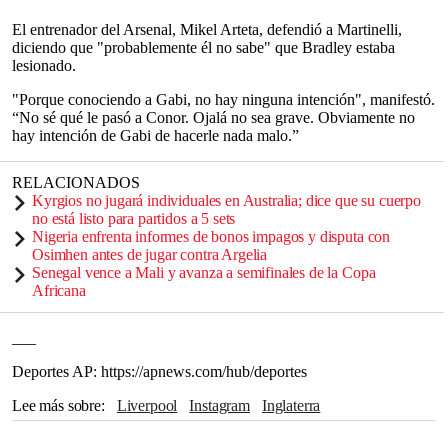
El entrenador del Arsenal, Mikel Arteta, defendió a Martinelli,
diciendo que "probablemente él no sabe" que Bradley estaba
lesionado.
"Porque conociendo a Gabi, no hay ninguna intención", manifestó.
“No sé qué le pasó a Conor. Ojalá no sea grave. Obviamente no
hay intención de Gabi de hacerle nada malo.”
RELACIONADOS
Kyrgios no jugará individuales en Australia; dice que su cuerpo
no está listo para partidos a 5 sets
Nigeria enfrenta informes de bonos impagos y disputa con
Osimhen antes de jugar contra Argelia
Senegal vence a Mali y avanza a semifinales de la Copa
Africana
___
Deportes AP: https://apnews.com/hub/deportes
Lee más sobre
Liverpool
Instagram
Inglaterra
Manchester United
Sky Sports
Mikel Arteta