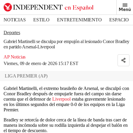
Removed from bookmarks
Menú
Close popover
Bookmark popover
NOTICIAS
ESTILO
ENTRETENIMIENTO
ESPACIO
DEPORTES
Deportes
Gabriel Martinelli se disculpa por empujón al lesionado Conor Bradley
en partido Arsenal-Liverpool
AP Noticias
Viernes, 09 de enero de 2026 15:17 EST
LIGA PREMIER
(
AP
)
Gabriel Martinelli, el extremo brasileño de Arsenal, se disculpó con
Conor Bradley después de empujarle fuera del campo sin darse
cuenta que el defensor de
Liverpool
estaba gravemente lesionado
en los últimos segundos del empate 0-0 de los equipos en la Liga
Premier.
Bradley se retorcía de dolor cerca de la línea de banda tras caer de
manera incómoda sobre su rodilla izquierda al despejar el balón en
el tiempo de descuento.