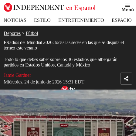
Removed from bookmarks
Menú
Close popover
Bookmark popover
NOTICIAS
ESTILO
ENTRETENIMIENTO
ESPACIO
DEPORTES
Deportes
Fútbol
Estadios del Mundial 2026: todas las sedes en las que se disputa el
torneo este verano
Todo lo que debes saber sobre los 16 estadios que albergarán
partidos en Estados Unidos, Canadá y México
Jamie Gardner
Miércoles, 24 de junio de 2026 15:31 EDT
Un recorrido con drones por el Levi’s Stadium revela una
arquitectura moderna impresionante.
Read in English
La
Copa del Mundo
ya comenzó y los partidos están repartidos
entre los 16 estadios de
Estados Unidos
,
Canadá
y
México
.