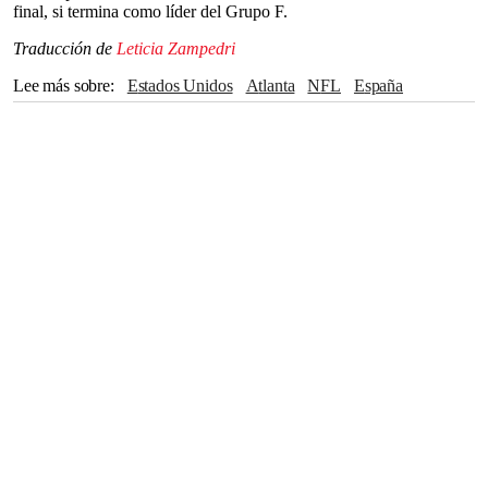
final, si termina como líder del Grupo F.
Traducción de
Leticia Zampedri
Lee más sobre
Estados Unidos
atlanta
NFL
España
Boston
Dallas
Houston
San Francisco
Miami
Argentina
Portugal
Croacia
Kansas City
COLOMBIA
Nueva Jersey
Nueva York
Los Ángeles
Kansas City Chiefs
Ciudad de México
Guadalajara
México
corea del sur
Monterrey
Países Bajos
Seattle
Toronto
Canadá
Seattle Seahawks