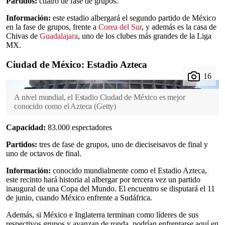
Partidos:
cuatro de fase de grupos.
Información:
este estadio albergará el segundo partido de México
en la fase de grupos, frente a
Corea del Sur
, y además es la casa de
Chivas de
Guadalajara
, uno de los clubes más grandes de la Liga
MX.
Ciudad de México: Estadio Azteca
A nivel mundial, el Estadio Ciudad de México es mejor
conocido como el Azteca
(
Getty
)
Capacidad:
83.000 espectadores
Partidos:
tres de fase de grupos, uno de dieciseisavos de final y
uno de octavos de final.
Información:
conocido mundialmente como el Estadio Azteca,
este recinto hará historia al albergar por tercera vez un partido
inaugural de una Copa del Mundo. El encuentro se disputará el 11
de junio, cuando México enfrente a Sudáfrica.
Además, si México e Inglaterra terminan como líderes de sus
respectivos grupos y avanzan de ronda, podrían enfrentarse aquí en