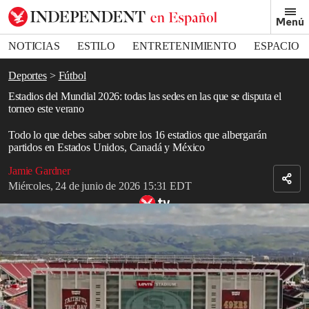
Removed from bookmarks
Menú
Close popover
Bookmark popover
NOTICIAS
ESTILO
ENTRETENIMIENTO
ESPACIO
DEPORTES
Deportes
Fútbol
Estadios del Mundial 2026: todas las sedes en las que se disputa el
torneo este verano
Todo lo que debes saber sobre los 16 estadios que albergarán
partidos en Estados Unidos, Canadá y México
Jamie Gardner
Miércoles, 24 de junio de 2026 15:31 EDT
Un recorrido con drones por el Levi’s Stadium revela una
arquitectura moderna impresionante.
Read in English
La
Copa del Mundo
ya comenzó y los partidos están repartidos
entre los 16 estadios de
Estados Unidos
,
Canadá
y
México
.