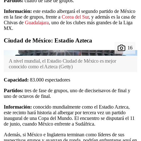
Partidos:
cuatro de fase de grupos.
Información:
este estadio albergará el segundo partido de México
en la fase de grupos, frente a
Corea del Sur
, y además es la casa de
Chivas de
Guadalajara
, uno de los clubes más grandes de la Liga
MX.
Ciudad de México: Estadio Azteca
A nivel mundial, el Estadio Ciudad de México es mejor
conocido como el Azteca
(
Getty
)
Capacidad:
83.000 espectadores
Partidos:
tres de fase de grupos, uno de dieciseisavos de final y
uno de octavos de final.
Información:
conocido mundialmente como el Estadio Azteca,
este recinto hará historia al albergar por tercera vez un partido
inaugural de una Copa del Mundo. El encuentro se disputará el 11
de junio, cuando México enfrente a Sudáfrica.
Además, si México e Inglaterra terminan como líderes de sus
respectivos grupos y avanzan de ronda, podrían enfrentarse aquí en