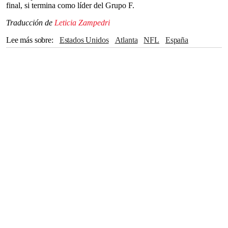
final, si termina como líder del Grupo F.
Traducción de
Leticia Zampedri
Lee más sobre
Estados Unidos
atlanta
NFL
España
Boston
Dallas
Houston
San Francisco
Miami
Argentina
Portugal
Croacia
Kansas City
COLOMBIA
Nueva Jersey
Nueva York
Los Ángeles
Kansas City Chiefs
Ciudad de México
Guadalajara
México
corea del sur
Monterrey
Países Bajos
Seattle
Toronto
Canadá
Seattle Seahawks