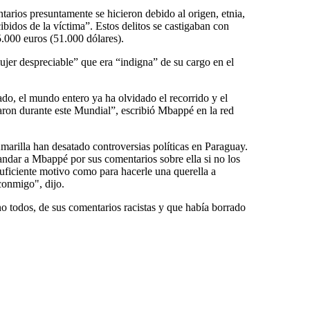
ntarios presuntamente se hicieron debido al origen, etnia,
cibidos de la víctima”. Estos delitos se castigaban con
5.000 euros (51.000 dólares).
er despreciable” que era “indigna” de su cargo en el
do, el mundo entero ya ha olvidado el recorrido y el
raron durante este Mundial”, escribió Mbappé en la red
arilla han desatado controversias políticas en Paraguay.
ndar a Mbappé por sus comentarios sobre ella si no los
suficiente motivo como para hacerle una querella a
conmigo", dijo.
o todos, de sus comentarios racistas y que había borrado