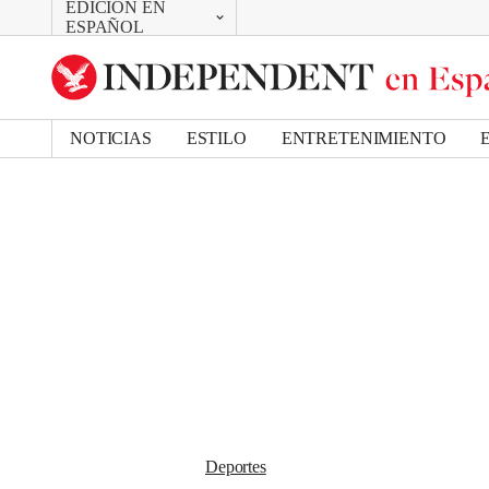
EDICIÓN EN
CAMBIAR
Removed from bookmarks
ESPAÑOL
Close popover
UK Edition
Bookmark popover
US Edition
NOTICIAS
ESTILO
ENTRETENIMIENTO
Deportes