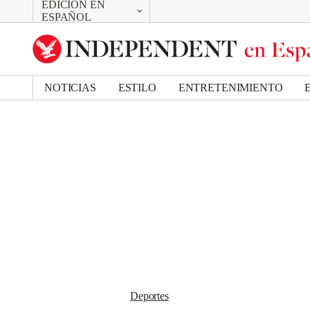
EDICIÓN EN
CAMBIAR
Removed from bookmarks
ESPAÑOL
Close popover
UK Edition
Bookmark popover
US Edition
NOTICIAS
ESTILO
ENTRETENIMIENTO
Deportes