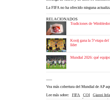
La FIFA no ha ofrecido ninguna actualizac
RELACIONADOS
Tradiciones de Wimbledon:
Kooij gana la 5ª etapa del
líder
Mundial 2026: qué equipos
___
Vea más cobertura del Mundial de AP aq
Lee más sobre
FIFA
COI
Gianni Inf
Seattle
Londres
Los Ángeles
Canadá