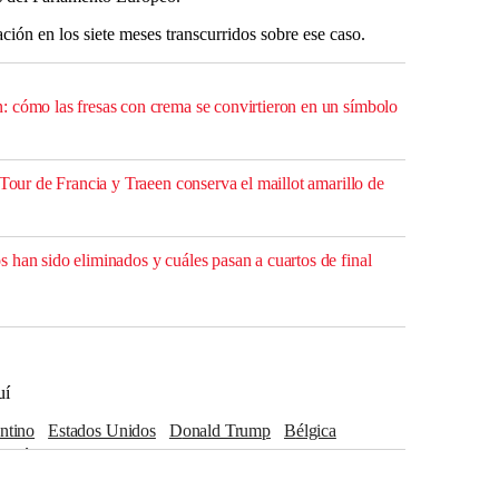
ión en los siete meses transcurridos sobre ese caso.
 cómo las fresas con crema se convirtieron en un símbolo
 Tour de Francia y Traeen conserva el maillot amarillo de
 han sido eliminados y cuáles pasan a cuartos de final
uí
antino
Estados Unidos
Donald Trump
Bélgica
México
CASA BLANCA
Washington