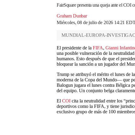
FairSquare presenta una queja ante el COI co
Graham Dunbar
Miércoles, 08 de julio de 2026 14:21 ED
MUNDIAL-EUROPA-INVESTIGA
El presidente de la
FIFA
,
Gianni Infantin
una posible vulneración de la neutralidad
humanos. Esto después de que el preside
bloquear la sanción a un jugador del Mun
Trump se atribuyó el mérito el lunes de l
moderna de la Copa del Mundo— que perm
Balogun jugara el lunes contra Bélgica pes
del equipo. Un conjunto belga claramente
El
COI
cita la neutralidad entre los “pr
deportivos como la FIFA, y tiene jurisdi
exclusivo grupo de más de 100 miembros