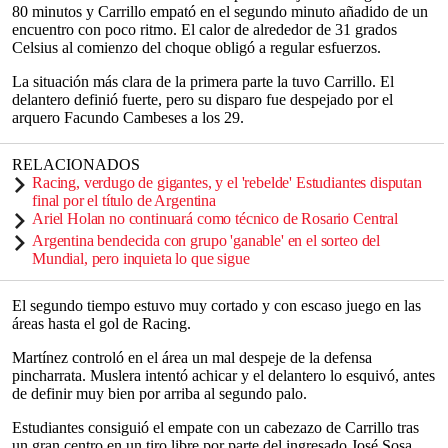
80 minutos y Carrillo empató en el segundo minuto añadido de un
encuentro con poco ritmo. El calor de alrededor de 31 grados
Celsius al comienzo del choque obligó a regular esfuerzos.
La situación más clara de la primera parte la tuvo Carrillo. El
delantero definió fuerte, pero su disparo fue despejado por el
arquero Facundo Cambeses a los 29.
RELACIONADOS
Racing, verdugo de gigantes, y el 'rebelde' Estudiantes disputan
final por el título de Argentina
Ariel Holan no continuará como técnico de Rosario Central
Argentina bendecida con grupo 'ganable' en el sorteo del
Mundial, pero inquieta lo que sigue
El segundo tiempo estuvo muy cortado y con escaso juego en las
áreas hasta el gol de Racing.
Martínez controló en el área un mal despeje de la defensa
pincharrata. Muslera intentó achicar y el delantero lo esquivó, antes
de definir muy bien por arriba al segundo palo.
Estudiantes consiguió el empate con un cabezazo de Carrillo tras
un gran centro en un tiro libre por parte del ingresado José Sosa.