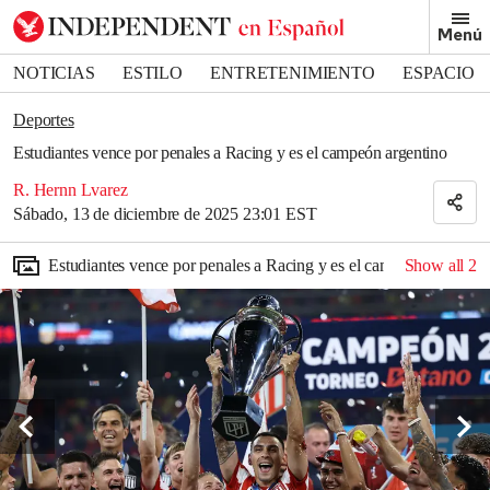
Removed from bookmarks
Menú
Close popover
Bookmark popover
NOTICIAS
ESTILO
ENTRETENIMIENTO
ESPACIO
DEPORTES
Deportes
Estudiantes vence por penales a Racing y es el campeón argentino
R. Hernn Lvarez
Sábado, 13 de diciembre de 2025 23:01 EST
Estudiantes vence por penales a Racing y es el campeón argentin
Show all
2