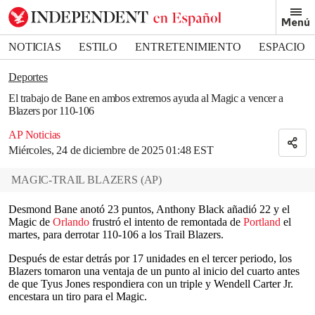
Removed from bookmarks
Menú
Close popover
Bookmark popover
NOTICIAS
ESTILO
ENTRETENIMIENTO
ESPACIO
DEPORTES
Deportes
El trabajo de Bane en ambos extremos ayuda al Magic a vencer a
Blazers por 110-106
AP Noticias
Miércoles, 24 de diciembre de 2025 01:48 EST
MAGIC-TRAIL BLAZERS
(
AP
)
Desmond Bane anotó 23 puntos, Anthony Black añadió 22 y el
Magic de
Orlando
frustró el intento de remontada de
Portland
el
martes, para derrotar 110-106 a los Trail Blazers.
Después de estar detrás por 17 unidades en el tercer periodo, los
Blazers tomaron una ventaja de un punto al inicio del cuarto antes
de que Tyus Jones respondiera con un triple y Wendell Carter Jr.
encestara un tiro para el Magic.