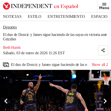
Removed from bookmarks
Menú
Close popover
Bookmark popover
NOTICIAS
ESTILO
ENTRETENIMIENTO
ESPACIO
DEPORTES
Deportes
El duo de Doncic y James sigue haciendo de las suyas en victoria ante
Grizzlies
Beth Harris
Sábado, 03 de enero de 2026 11:26 EST
El duo de Doncic y James sigue haciendo de las suyas en victoria 
Show all
2