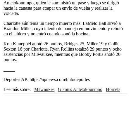
Antetokounmpo, quien le suministró un pase y luego se dirigió
hacia la canasta para atrapar un envío de vuelta y realizar la
volcada.
Charlotte aún tenía un tiempo muerto más. LaMelo Ball sirvió a
Brandon Miller, cuyo intento de bandeja en movimiento y rebotó
en el tablero y no entró cuando sonó la bocina.
Kon Knueppel anotó 26 puntos, Bridges 25, Miller 19 y Collin
Sexton 16 por Charlotte. Ryan Rollins totalizó 29 puntos y ocho
asistencias por Milwaukee, mientras que Bobby Portis anotó 20
puntos.
_____
Deportes AP: https://apnews.com/hub/deportes
Lee más sobre
Milwaukee
Giannis Antetokounmpo
Hornets
Kareem Abdul-Jabbar
NBA