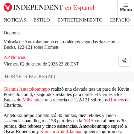
Removed from bookmarks
Menú
Close popover
Bookmark popover
NOTICIAS
ESTILO
ENTRETENIMIENTO
ESPACIO
DEPORTES
Deportes
Volcada de Antetokounmpo en los últimos segundos da victoria a
Bucks, 122-121 sobre Hornets
AP Noticias
Viernes, 02 de enero de 2026 23:20 EST
HORNETS-BUCKS
(
AP
)
Giannis Antetokounmpo
realizó una clavada tras un pase de Kevin
Porter Jr. con 4,7 segundos restantes para darles el viernes a los
Bucks de
Milwaukee
una victoria de 122-121 sobre los
Hornets
de
Charlotte.
Antetokounmpo contabilizó 30 puntos, diez rebotes y cinco
asistencias para llegar a 158 partidos en la
NBA
con al menos 30
puntos, diez rebotes y cinco asistencias. Antetokounmpo superó a
Oscar Robertson y
Kareem Abdul-Jabbar
, quienes lograron esa