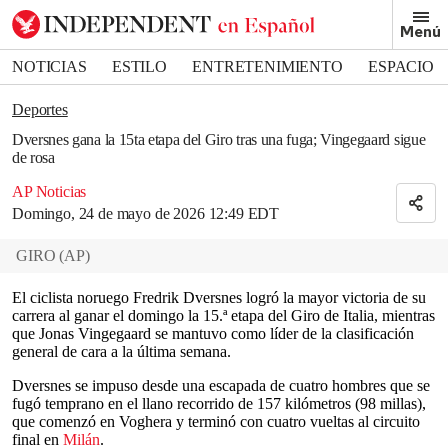
Removed from bookmarks
Menú
Close popover
Bookmark popover
NOTICIAS
ESTILO
ENTRETENIMIENTO
ESPACIO
DEPORTES
Deportes
Dversnes gana la 15ta etapa del Giro tras una fuga; Vingegaard sigue
de rosa
AP Noticias
Domingo, 24 de mayo de 2026 12:49 EDT
GIRO
(
AP
)
El ciclista noruego Fredrik Dversnes logró la mayor victoria de su
carrera al ganar el domingo la 15.ª etapa del Giro de Italia, mientras
que Jonas Vingegaard se mantuvo como líder de la clasificación
general de cara a la última semana.
Dversnes se impuso desde una escapada de cuatro hombres que se
fugó temprano en el llano recorrido de 157 kilómetros (98 millas),
que comenzó en Voghera y terminó con cuatro vueltas al circuito
final en
Milán
.