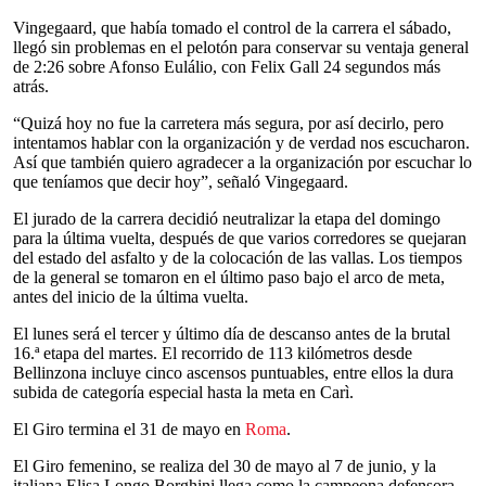
Vingegaard, que había tomado el control de la carrera el sábado,
llegó sin problemas en el pelotón para conservar su ventaja general
de 2:26 sobre Afonso Eulálio, con Felix Gall 24 segundos más
atrás.
“Quizá hoy no fue la carretera más segura, por así decirlo, pero
intentamos hablar con la organización y de verdad nos escucharon.
Así que también quiero agradecer a la organización por escuchar lo
que teníamos que decir hoy”, señaló Vingegaard.
El jurado de la carrera decidió neutralizar la etapa del domingo
para la última vuelta, después de que varios corredores se quejaran
del estado del asfalto y de la colocación de las vallas. Los tiempos
de la general se tomaron en el último paso bajo el arco de meta,
antes del inicio de la última vuelta.
El lunes será el tercer y último día de descanso antes de la brutal
16.ª etapa del martes. El recorrido de 113 kilómetros desde
Bellinzona incluye cinco ascensos puntuables, entre ellos la dura
subida de categoría especial hasta la meta en Carì.
El Giro termina el 31 de mayo en
Roma
.
El Giro femenino, se realiza del 30 de mayo al 7 de junio, y la
italiana Elisa Longo Borghini llega como la campeona defensora.