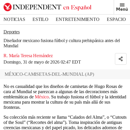
Removed from bookmarks
Menú
Close popover
Bookmark popover
NOTICIAS
ESTILO
ENTRETENIMIENTO
ESPACIO
DEPORTES
Deportes
Diseñador mexicano fusiona fútbol y cultura prehispánica antes del
Mundial
R. María Teresa Hernández
Domingo, 31 de mayo de 2026 02:47 EDT
MÉXICO-CAMISETAS-DEL-MUNDIAL
(
AP
)
No es casualidad que los diseños de camisetas de Hugo Rosas de
cara al Mundial se parezcan a algunas de las decoraciones más
emblemáticas de
México
. Su trabajo fusiona el fútbol y la identidad
mexicana para mostrar la cultura de su país más allá de sus
fronteras.
Su colección más reciente se llama “Calados del Alma”, o “Cutouts
of the Soul” (“Recortes del alma”). Toma inspiración de antiguas
creencias mexicanas y del papel picado, los delicados adornos de