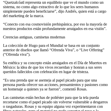
“Quetzalcóatl representa un equilibrio que ve el mundo como un
sistema, no como algo extractivo de lo que los seres humanos
simplemente pueden beneficiarse”, dijo Andrés, quien está a cargo
del marketing de la marca.
“Conecto con esa cosmovisión prehispánica, por eso la mayoría de
nuestros productos están profundamente arraigados en esa visión”.
Creencias antiguas, camisetas modernas
La colección de Hugo para el Mundial se basa en un conjunto
anterior de diseños que llamó “Ofrenda Viva”, o “Live Offering”
(“Ofrenda viva”).
Su estética y su concepto están arraigados en el Día de Muertos en
México: la idea de que los vivos recuerdan y honran a sus seres
queridos fallecidos con celebración en lugar de tristeza.
“Es una prenda que se asemeja al papel picado para que una
persona pueda ofrecer sus acciones, pensamientos y pasiones como
un homenaje a quienes ya se fueron”, comentó Rosas.
Las camisetas están hechas de poliéster para que la tela pueda
recortarse como el papel picado sin volverse vulnerable a desgarros
o rasgaduras. Rosas y su equipo alguna vez experimentaron con
fibras naturales, pero el material no pudo soportar el peso y la