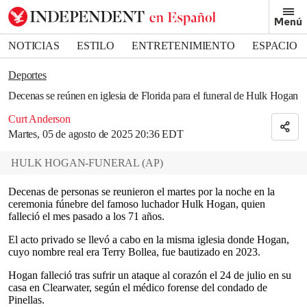
Removed from bookmarks
Menú
Close popover
Bookmark popover
NOTICIAS
ESTILO
ENTRETENIMIENTO
ESPACIO
DEPORTES
Deportes
Decenas se reúnen en iglesia de Florida para el funeral de Hulk Hogan
Curt Anderson
Martes, 05 de agosto de 2025 20:36 EDT
HULK HOGAN-FUNERAL
(
AP
)
Decenas de personas se reunieron el martes por la noche en la
ceremonia fúnebre del famoso luchador Hulk Hogan, quien
falleció el mes pasado a los 71 años.
El acto privado se llevó a cabo en la misma iglesia donde Hogan,
cuyo nombre real era Terry Bollea, fue bautizado en 2023.
Hogan falleció tras sufrir un ataque al corazón el 24 de julio en su
casa en Clearwater, según el médico forense del condado de
Pinellas.