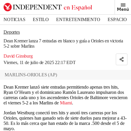
Removed from bookmarks
Menú
Close popover
Bookmark popover
NOTICIAS
ESTILO
ENTRETENIMIENTO
ESPACIO
DEPORTES
Deportes
Dean Kremer lanza 7 entradas en blanco y guía a Orioles en victoria
5-2 sobre Marlins
David Ginsburg
Viernes, 11 de julio de 2025 22:17 EDT
MARLINS-ORIOLES
(
AP
)
Dean Kremer lanzó siete entradas permitiendo apenas tres hits,
Ryan O’Hearn y el dominicano Ramón Laureano impulsaron dos
carreras cada uno y los ascendentes Orioles de Baltimore vencieron
el viernes 5-2 a los Marlins de
Miami
.
Jordan Westburg conectó tres hits y anotó tres carreras por los
Orioles, quienes han ganado seis de siete duelos para mejorar a 43-
50. Es lo más cerca que han estado de la marca .500 desde el 5 de
mayo.