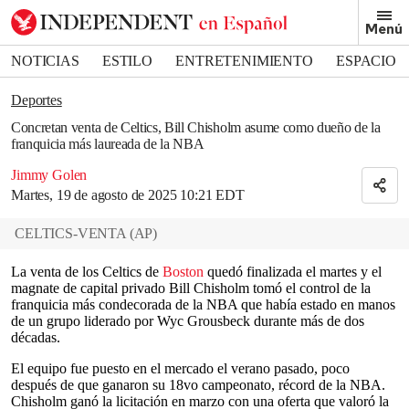
Removed from bookmarks
Menú
Close popover
Bookmark popover
NOTICIAS
ESTILO
ENTRETENIMIENTO
ESPACIO
DEPORTES
Deportes
Concretan venta de Celtics, Bill Chisholm asume como dueño de la
franquicia más laureada de la NBA
Jimmy Golen
Martes, 19 de agosto de 2025 10:21 EDT
CELTICS-VENTA
(
AP
)
La venta de los Celtics de
Boston
quedó finalizada el martes y el
magnate de capital privado Bill Chisholm tomó el control de la
franquicia más condecorada de la NBA que había estado en manos
de un grupo liderado por Wyc Grousbeck durante más de dos
décadas.
El equipo fue puesto en el mercado el verano pasado, poco
después de que ganaron su 18vo campeonato, récord de la NBA.
Chisholm ganó la licitación en marzo con una oferta que valoró la