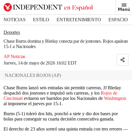
Removed from bookmarks
Menú
Close popover
Bookmark popover
NOTICIAS
ESTILO
ENTRETENIMIENTO
ESPACIO
DEPORTES
Deportes
Chase Burns domina y Bleday conecta par de jonrones. Rojos apalean
15-1 a Nacionales
AP Noticias
Jueves, 14 de mayo de 2026 16:02 EDT
NACIONALES ROJOS
(
AP
)
Chase Burns lanzó seis entradas sin permitir carreras, JJ Bleday
despachó dos jonrones e impulsó seis carreras, y los
Rojos de
Cincinnati
evitaron ser barridos por los Nacionales de
Washington
al imponerse el jueves por 15-1.
Burns (5-1) toleró dos hits, ponchó a siete y dio dos bases por
bolas para conseguir su cuarta decisión consecutiva ganada.
El derecho de 23 años sorteó una quinta entrada con tres errores —