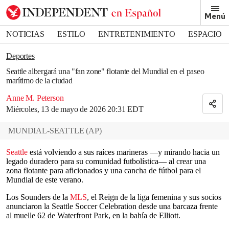
Removed from bookmarks
Menú
Close popover
Bookmark popover
NOTICIAS
ESTILO
ENTRETENIMIENTO
ESPACIO
DEPORTES
Deportes
Seattle albergará una "fan zone" flotante del Mundial en el paseo
marítimo de la ciudad
Anne M. Peterson
Miércoles, 13 de mayo de 2026 20:31 EDT
MUNDIAL-SEATTLE
(
AP
)
Seattle
está volviendo a sus raíces marineras —y mirando hacia un
legado duradero para su comunidad futbolística— al crear una
zona flotante para aficionados y una cancha de fútbol para el
Mundial de este verano.
Los Sounders de la
MLS
, el Reign de la liga femenina y sus socios
anunciaron la Seattle Soccer Celebration desde una barcaza frente
al muelle 62 de Waterfront Park, en la bahía de Elliott.