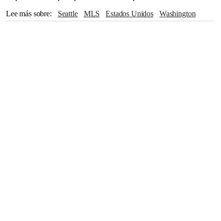
Lee más sobre
Seattle
MLS
Estados Unidos
Washington
Friends
FIFA