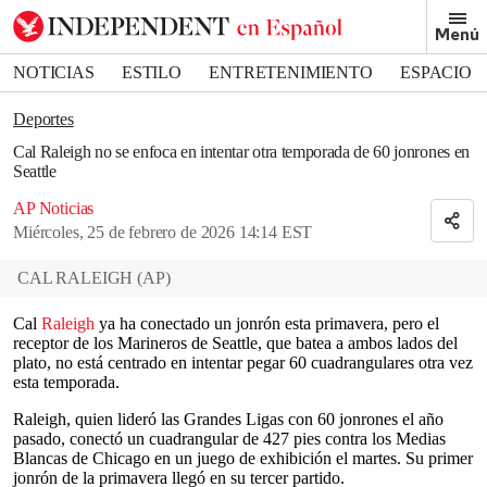
Removed from bookmarks
Menú
Close popover
Bookmark popover
NOTICIAS
ESTILO
ENTRETENIMIENTO
ESPACIO
DEPORTES
Deportes
Cal Raleigh no se enfoca en intentar otra temporada de 60 jonrones en
Seattle
AP Noticias
Miércoles, 25 de febrero de 2026 14:14 EST
CAL RALEIGH
(
AP
)
Cal
Raleigh
ya ha conectado un jonrón esta primavera, pero el
receptor de los Marineros de Seattle, que batea a ambos lados del
plato, no está centrado en intentar pegar 60 cuadrangulares otra vez
esta temporada.
Raleigh, quien lideró las Grandes Ligas con 60 jonrones el año
pasado, conectó un cuadrangular de 427 pies contra los Medias
Blancas de Chicago en un juego de exhibición el martes. Su primer
jonrón de la primavera llegó en su tercer partido.