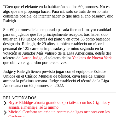
“Creo que el elefante en la habitación son los 60 jonrones. No es
algo que me proponga hacer. Para mí, solo se trata de ser lo más
constante posible, de intentar hacer lo que hice el año pasado”, dijo
Raleigh.
Sus 60 jonrones de la temporada pasada fueron la mayor cantidad
para un jugador que fue principalmente receptor, tras haber sido
titular en 119 juegos detrás del plato y en otros 38 como bateador
designado. Raleigh, de 29 años, también estableció un récord
personal de 125 carreras impulsadas y terminó segundo en la
votación al Jugador Más Valioso de la Liga Americana, detrás del
toletero de
Aaron Judge
, el toletero de los
Yankees de Nueva York
que obtuvo el galardón por tercera vez.
Judge y Raleigh tienen previsto jugar con el equipo de Estados
Unidos en el Clásico Mundial de béisbol, cuya fase de grupos
arranca la próxima semana. Judge estableció el récord de la Liga
Americana con 62 jonrones en 2022.
RELACIONADOS
Bryce Eldridge afronta grandes expectativas con los Gigantes y
asimila el mensaje: sé tú mismo
Michael Conforto acuerda un contrato de ligas menores con los
Cachorros