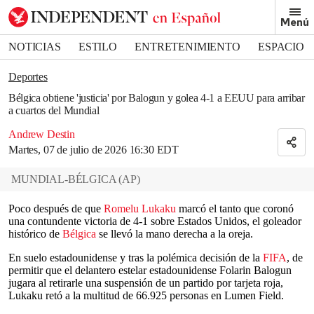
Removed from bookmarks
Menú
Close popover
Bookmark popover
NOTICIAS
ESTILO
ENTRETENIMIENTO
ESPACIO
DEPORTES
Deportes
Bélgica obtiene 'justicia' por Balogun y golea 4-1 a EEUU para arribar
a cuartos del Mundial
Andrew Destin
Martes, 07 de julio de 2026 16:30 EDT
MUNDIAL-BÉLGICA
(
AP
)
Poco después de que
Romelu Lukaku
marcó el tanto que coronó
una contundente victoria de 4-1 sobre Estados Unidos, el goleador
histórico de
Bélgica
se llevó la mano derecha a la oreja.
En suelo estadounidense y tras la polémica decisión de la
FIFA
, de
permitir que el delantero estelar estadounidense Folarin Balogun
jugara al retirarle una suspensión de un partido por tarjeta roja,
Lukaku retó a la multitud de 66.925 personas en Lumen Field.