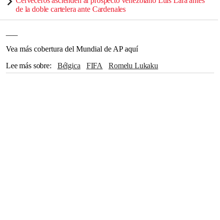
Cerveceros ascienden al prospecto venezolano Luis Lara antes
de la doble cartelera ante Cardenales
___
Vea más cobertura del Mundial de AP aquí
Lee más sobre
Bélgica
FIFA
Romelu Lukaku
Donald Trump
California
Egipto
Irán
Qatar
España
Thibaut Courtois
Marruecos
Francia
Christian Pulisic