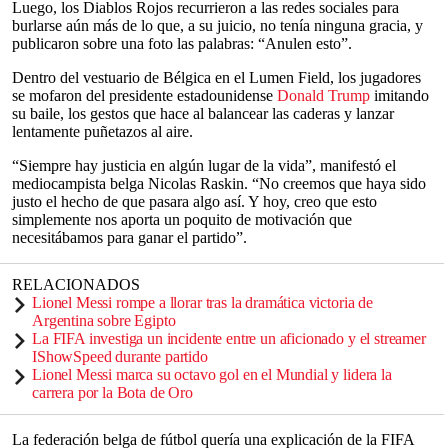
Luego, los Diablos Rojos recurrieron a las redes sociales para
burlarse aún más de lo que, a su juicio, no tenía ninguna gracia, y
publicaron sobre una foto las palabras: “Anulen esto”.
Dentro del vestuario de Bélgica en el Lumen Field, los jugadores
se mofaron del presidente estadounidense
Donald Trump
imitando
su baile, los gestos que hace al balancear las caderas y lanzar
lentamente puñetazos al aire.
“Siempre hay justicia en algún lugar de la vida”, manifestó el
mediocampista belga Nicolas Raskin. “No creemos que haya sido
justo el hecho de que pasara algo así. Y hoy, creo que esto
simplemente nos aporta un poquito de motivación que
necesitábamos para ganar el partido”.
RELACIONADOS
Lionel Messi rompe a llorar tras la dramática victoria de
Argentina sobre Egipto
La FIFA investiga un incidente entre un aficionado y el streamer
IShowSpeed durante partido
Lionel Messi marca su octavo gol en el Mundial y lidera la
carrera por la Bota de Oro
La federación belga de fútbol quería una explicación de la FIFA