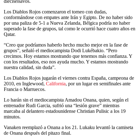
dieciseisavos.
Los Diablos Rojos comenzaron el torneo con dudas,
conformándose con empates ante Irán y Egipto. De no haber sido
por una paliza de 5-1 a Nueva Zelanda, Bélgica podría no haber
superado la fase de grupos, tal como le ocurrió hace cuatro años en
Qatar.
“Creo que podríamos haberlo hecho mucho mejor en la fase de
grupos”, señaló el mediocampista Dodi Lukébakio. “Pero
crecimos. Hoy estamos mostrando que tenemos más confianza. Y
con los resultados, eso nos ayuda mucho. Y estamos mostrando
nuestra calidad, sin duda”.
Los Diablos Rojos jugarán el viernes contra España, campeona de
2010, en Inglewood,
California
, por un lugar en semifinales ante
Francia o Marruecos.
Lo harán sin el mediocampista Amadou Onana, quien, según el
entrenador Rudi Garcia, sufrió una “lesión grave” mientras
marcaba al delantero estadounidense Christian Pulisic a los 19
minutos.
Vanaken reemplazó a Onana a los 21. Lukaku levantó la camiseta
de Onana después del pitazo final.