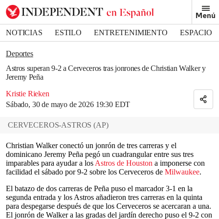
Removed from bookmarks
Menú
Close popover
Bookmark popover
NOTICIAS
ESTILO
ENTRETENIMIENTO
ESPACIO
DEPORTES
Deportes
Astros superan 9-2 a Cerveceros tras jonrones de Christian Walker y
Jeremy Peña
Kristie Rieken
Sábado, 30 de mayo de 2026 19:30 EDT
CERVECEROS-ASTROS
(
AP
)
Christian Walker conectó un jonrón de tres carreras y el
dominicano Jeremy Peña pegó un cuadrangular entre sus tres
imparables para ayudar a los
Astros de Houston
a imponerse con
facilidad el sábado por 9-2 sobre los Cerveceros de
Milwaukee
.
El batazo de dos carreras de Peña puso el marcador 3-1 en la
segunda entrada y los Astros añadieron tres carreras en la quinta
para despegarse después de que los Cerveceros se acercaran a una.
El jonrón de Walker a las gradas del jardín derecho puso el 9-2 con