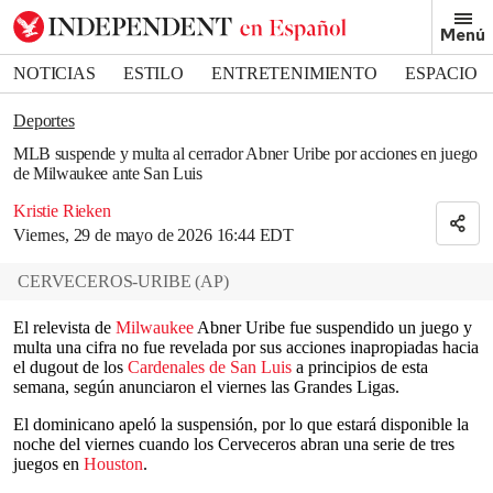
Removed from bookmarks
Menú
Close popover
Bookmark popover
NOTICIAS
ESTILO
ENTRETENIMIENTO
ESPACIO
DEPORTES
Deportes
MLB suspende y multa al cerrador Abner Uribe por acciones en juego
de Milwaukee ante San Luis
Kristie Rieken
Viernes, 29 de mayo de 2026 16:44 EDT
CERVECEROS-URIBE
(
AP
)
El relevista de
Milwaukee
Abner Uribe fue suspendido un juego y
multa una cifra no fue revelada por sus acciones inapropiadas hacia
el dugout de los
Cardenales de San Luis
a principios de esta
semana, según anunciaron el viernes las Grandes Ligas.
El dominicano apeló la suspensión, por lo que estará disponible la
noche del viernes cuando los Cerveceros abran una serie de tres
juegos en
Houston
.