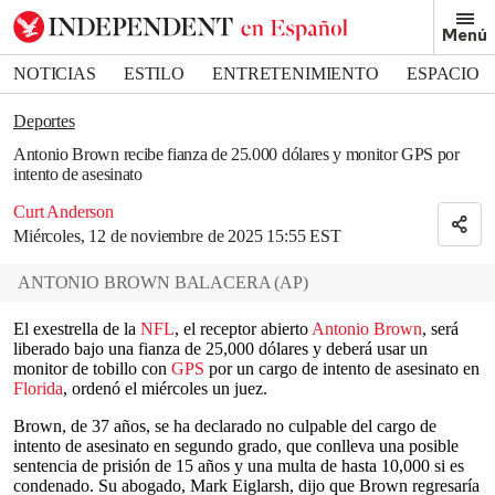
Removed from bookmarks
Menú
Close popover
Bookmark popover
NOTICIAS
ESTILO
ENTRETENIMIENTO
ESPACIO
DEPORTES
Deportes
Antonio Brown recibe fianza de 25.000 dólares y monitor GPS por
intento de asesinato
Curt Anderson
Miércoles, 12 de noviembre de 2025 15:55 EST
ANTONIO BROWN BALACERA
(
AP
)
El exestrella de la
NFL
, el receptor abierto
Antonio Brown
, será
liberado bajo una fianza de 25,000 dólares y deberá usar un
monitor de tobillo con
GPS
por un cargo de intento de asesinato en
Florida
, ordenó el miércoles un juez.
Brown, de 37 años, se ha declarado no culpable del cargo de
intento de asesinato en segundo grado, que conlleva una posible
sentencia de prisión de 15 años y una multa de hasta 10,000 si es
condenado. Su abogado, Mark Eiglarsh, dijo que Brown regresaría