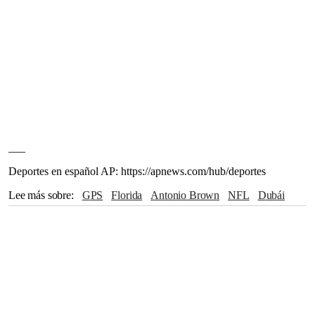
___
Deportes en español AP: https://apnews.com/hub/deportes
Lee más sobre
GPS
Florida
Antonio Brown
NFL
Dubái
Tampa Bay
Miami
Pittsburgh