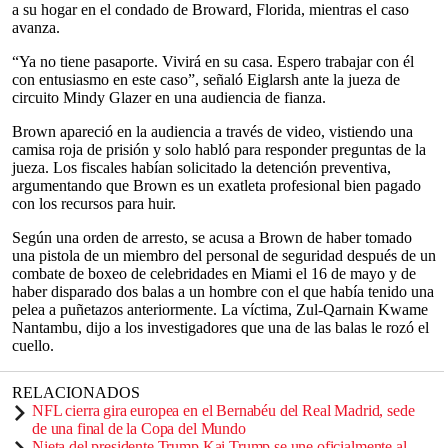
a su hogar en el condado de Broward, Florida, mientras el caso
avanza.
“Ya no tiene pasaporte. Vivirá en su casa. Espero trabajar con él
con entusiasmo en este caso”, señaló Eiglarsh ante la jueza de
circuito Mindy Glazer en una audiencia de fianza.
Brown apareció en la audiencia a través de video, vistiendo una
camisa roja de prisión y solo habló para responder preguntas de la
jueza. Los fiscales habían solicitado la detención preventiva,
argumentando que Brown es un exatleta profesional bien pagado
con los recursos para huir.
Según una orden de arresto, se acusa a Brown de haber tomado
una pistola de un miembro del personal de seguridad después de un
combate de boxeo de celebridades en Miami el 16 de mayo y de
haber disparado dos balas a un hombre con el que había tenido una
pelea a puñetazos anteriormente. La víctima, Zul-Qarnain Kwame
Nantambu, dijo a los investigadores que una de las balas le rozó el
cuello.
RELACIONADOS
NFL cierra gira europea en el Bernabéu del Real Madrid, sede
de una final de la Copa del Mundo
Nieta del presidente Trump Kai Trump se une oficialmente al