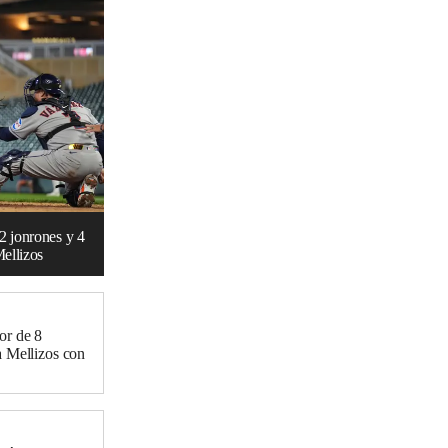
 2 jonrones y 4
Mellizos
or de 8
a Mellizos con