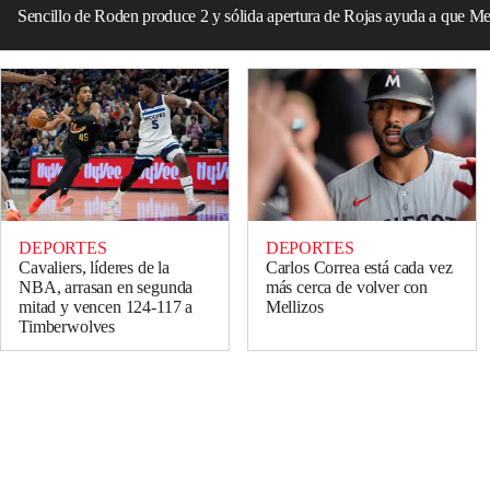
Sencillo de Roden produce 2 y sólida apertura de Rojas ayuda a que Mel
DEPORTES
DEPORTES
Cavaliers, líderes de la
Carlos Correa está cada vez
NBA, arrasan en segunda
más cerca de volver con
mitad y vencen 124-117 a
Mellizos
Timberwolves