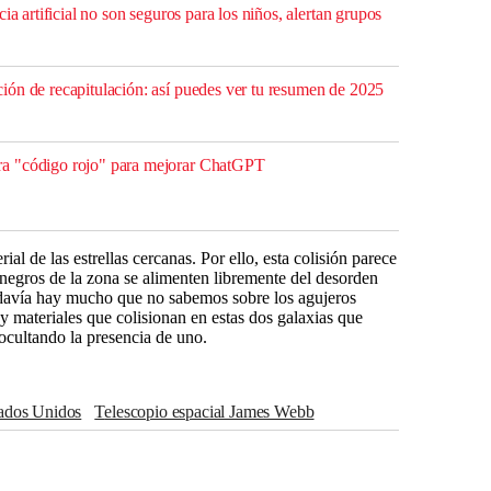
ia artificial no son seguros para los niños, alertan grupos
ón de recapitulación: así puedes ver tu resumen de 2025
a "código rojo" para mejorar ChatGPT
al de las estrellas cercanas. Por ello, esta colisión parece
 negros de la zona se alimenten libremente del desorden
todavía hay mucho que no sabemos sobre los agujeros
 y materiales que colisionan en estas dos galaxias que
ocultando la presencia de uno.
tados Unidos
telescopio espacial James Webb