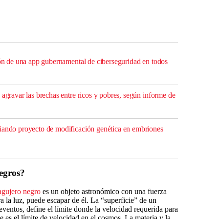
ción de una app gubernamental de ciberseguridad en todos
 agravar las brechas entre ricos y pobres, según informe de
iando proyecto de modificación genética en embriones
negros?
agujero negro
es un objeto astronómico con una fuerza
ra la luz, puede escapar de él. La “superficie” de un
ventos, define el límite donde la velocidad requerida para
e es el límite de velocidad en el cosmos. La materia y la