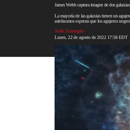
James Webb captura imagen de dos galaxias m
La mayoría de las galaxias tienen un agujer
astrónomos esperan que los agujeros negros
Sofía Zermoglio
Lunes, 22 de agosto de 2022 17:58 EDT
Este Es El Álbum De Fotos Del Telesco
James Webb sigue sorprendiendo por el a
que comparte el equipo del
James Webb es
colisión galáctica es tan intensa que se p
galaxias mientras chocan. Lo más intriga
investigadores han encontrado algo ines
activo en ninguna de las dos galaxias.
Las colisiones galácticas no son un fe
captó recientemente una imagen de la
Ga
masiva de dos galaxias.
La mayoría de las galaxias tienen un agu
propia Vía Láctea lo tiene. Cuando dos g