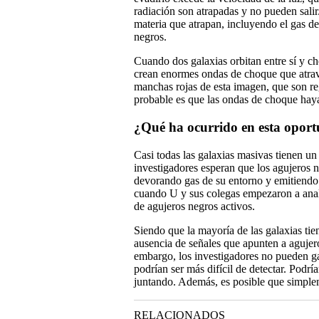
radiación son atrapadas y no pueden salir
materia que atrapan, incluyendo el gas de
negros.
Cuando dos galaxias orbitan entre sí y ch
crean enormes ondas de choque que atrav
manchas rojas de esta imagen, que son re
probable es que las ondas de choque haya
¿Qué ha ocurrido en esta opor
Casi todas las galaxias masivas tienen un
investigadores esperan que los agujeros n
devorando gas de su entorno y emitiendo 
cuando U y sus colegas empezaron a anal
de agujeros negros activos.
Siendo que la mayoría de las galaxias tie
ausencia de señales que apunten a agujero
embargo, los investigadores no pueden ga
podrían ser más difícil de detectar. Podrí
juntando. Además, es posible que simplem
RELACIONADOS