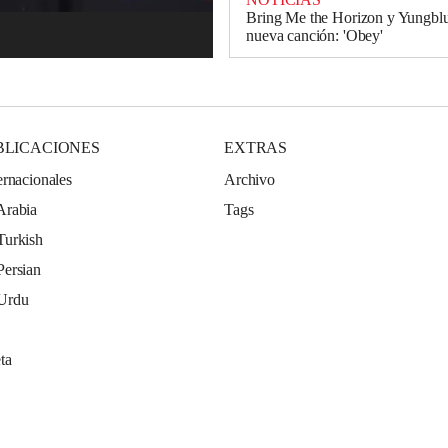
Bring Me the Horizon y Yungbl
nueva canción: 'Obey'
BLICACIONES
EXTRAS
ernacionales
Archivo
Arabia
Tags
Turkish
Persian
 Urdu
ta