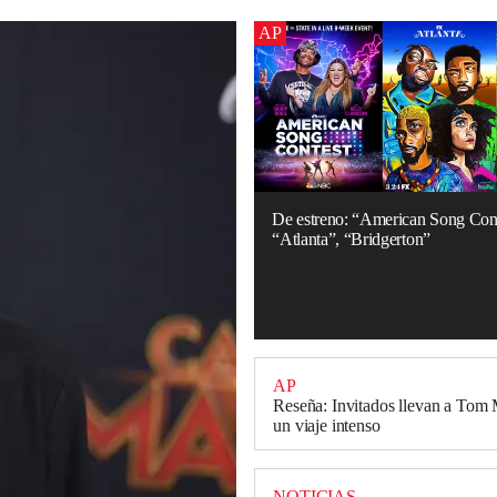
AP
De estreno: “American Song Cont
“Atlanta”, “Bridgerton”
AP
Reseña: Invitados llevan a Tom 
un viaje intenso
NOTICIAS