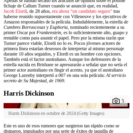
Apenas se habían secado los artículos de opinión sobre el posible
fichaje de Callum Turner cuando se anunció que, en realidad,
Jacob Elordi
, de 28 años,
era ahora “un candidato seguro”
tras
haberse reunido supuestamente con Villeneuve y los ejecutivos de
Amazon responsables de la película. Indudablemente, la estrella
de
Cumbres Borrascosas
y
Euphoria,
nominado recientemente a su
primer Oscar por
Frankenstein,
es lo suficientemente alto, guapo y
rentable como para asumir el papel. Pero por la misma razón que
Turner parece viable, Elordi no lo es. Pocos jóvenes actores de
primera línea estarían deseosos de interpretar al mismo personaje
durante 10 años seguidos, y Elordi es un hombre con opciones.
También está el factor australiano. Aunque los defensores de la
estrella nacida en Brisbane se apresurarán a señalar que no sería el
primer actor australiano en fingir el acento, ya que el australiano
George Lazenby interpretó a 007 en una sola película:
Al servicio
secreto de Su Majestad, de 1969.
Harris Dickinson
Harris Dickinson en octubre de 2024
(
Getty Images
)
Este es uno de esos rumores que surgieron tan rápido como se
disiparon, impulsados por una serie de éxitos de taquilla de