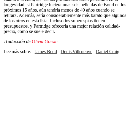
longevidad: si Partridge hiciera unas seis películas de Bond en los
próximos 15 años, aún tendría menos de 40 años cuando se
retirara. Además, sería considerablemente más barato que algunos
de los otros en esta lista. Incluso los superespías tienen
presupuestos, y Partridge ofrecería una mejor relación calidad-
precio, como se suele decir.
Traducción de
Olivia Gorsin
Lee más sobre
James Bond
Denis Villeneuve
Daniel Craig
Steven Knight
Cillian Murphy
Jacob Elordi
The Crown
series
John Lennon
Dua Lipa