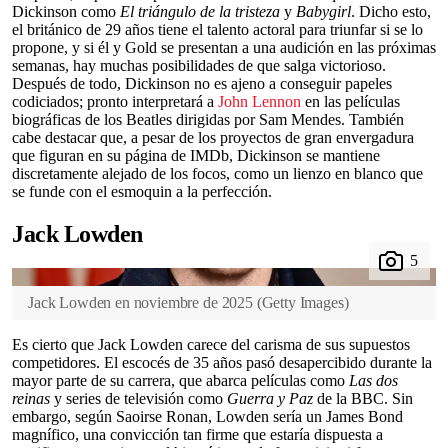
Dickinson como
El triángulo de la tristeza
y
Babygirl
. Dicho esto,
el británico de 29 años tiene el talento actoral para triunfar si se lo
propone, y si él y Gold se presentan a una audición en las próximas
semanas, hay muchas posibilidades de que salga victorioso.
Después de todo, Dickinson no es ajeno a conseguir papeles
codiciados; pronto interpretará a
John Lennon
en las películas
biográficas de los Beatles dirigidas por Sam Mendes. También
cabe destacar que, a pesar de los proyectos de gran envergadura
que figuran en su página de IMDb, Dickinson se mantiene
discretamente alejado de los focos, como un lienzo en blanco que
se funde con el esmoquin a la perfección.
Jack Lowden
Jack Lowden en noviembre de 2025
(
Getty Images
)
Es cierto que Jack Lowden carece del carisma de sus supuestos
competidores. El escocés de 35 años pasó desapercibido durante la
mayor parte de su carrera, que abarca películas como
Las dos
reinas
y series de televisión como
Guerra y Paz
de la BBC. Sin
embargo, según Saoirse Ronan, Lowden sería un James Bond
magnífico, una convicción tan firme que estaría dispuesta a