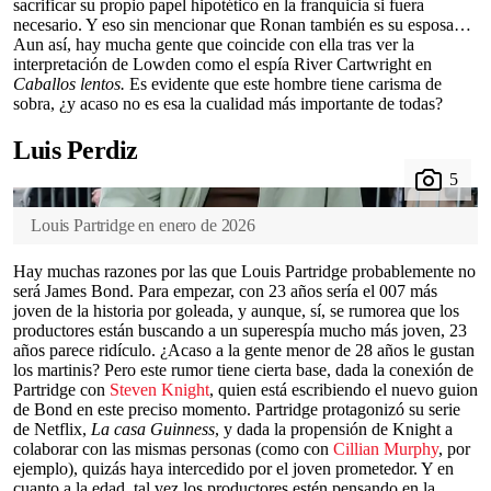
sacrificar su propio papel hipotético en la franquicia si fuera
necesario. Y eso sin mencionar que Ronan también es su esposa…
Aun así, hay mucha gente que coincide con ella tras ver la
interpretación de Lowden como el espía River Cartwright en
Caballos lentos.
Es evidente que este hombre tiene carisma de
sobra, ¿y acaso no es esa la cualidad más importante de todas?
Luis Perdiz
Louis Partridge en enero de 2026
Hay muchas razones por las que Louis Partridge probablemente no
será James Bond. Para empezar, con 23 años sería el 007 más
joven de la historia por goleada, y aunque, sí, se rumorea que los
productores están buscando a un superespía mucho más joven, 23
años parece ridículo. ¿Acaso a la gente menor de 28 años le gustan
los martinis? Pero este rumor tiene cierta base, dada la conexión de
Partridge con
Steven Knight
, quien está escribiendo el nuevo guion
de Bond en este preciso momento. Partridge protagonizó su serie
de Netflix,
La casa Guinness
, y dada la propensión de Knight a
colaborar con las mismas personas (como con
Cillian Murphy
, por
ejemplo), quizás haya intercedido por el joven prometedor. Y en
cuanto a la edad, tal vez los productores estén pensando en la