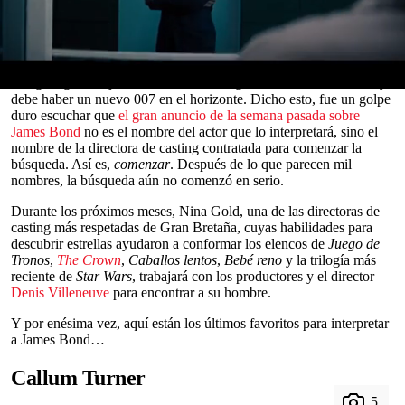
parece que prácticamente cualquiera que cuente con una página en
IMDb se postuló como favorito, pero los nombres no paran de
aparecer.
Sin embargo, las especulaciones se dispararon últimamente, ya que
Craig colgó el traje hace cinco años. Seguramente, exclamamos, ya
0
debe haber un nuevo 007 en el horizonte. Dicho esto, fue un golpe
seconds
duro escuchar que
el gran anuncio de la semana pasada sobre
of
James Bond
no es el nombre del actor que lo interpretará, sino el
0
nombre de la directora de casting contratada para comenzar la
seconds
búsqueda. Así es,
comenzar
. Después de lo que parecen mil
nombres, la búsqueda aún no comenzó en serio.
Durante los próximos meses, Nina Gold, una de las directoras de
casting más respetadas de Gran Bretaña, cuyas habilidades para
descubrir estrellas ayudaron a conformar los elencos de
Juego de
Tronos
,
The Crown
,
Caballos lentos
,
Bebé reno
y la trilogía más
reciente de
Star Wars
, trabajará con los productores y el director
Denis Villeneuve
para encontrar a su hombre.
Y por enésima vez, aquí están los últimos favoritos para interpretar
a James Bond…
Callum Turner