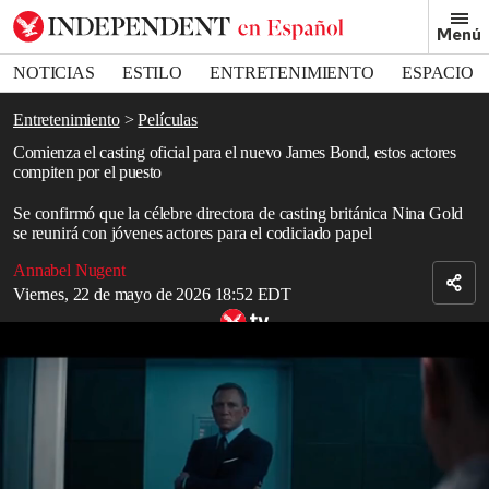
Removed from bookmarks
Menú
Close popover
Bookmark popover
NOTICIAS
ESTILO
ENTRETENIMIENTO
ESPACIO
DEPORTES
Entretenimiento
Películas
Comienza el casting oficial para el nuevo James Bond, estos actores
compiten por el puesto
Se confirmó que la célebre directora de casting británica Nina Gold
se reunirá con jóvenes actores para el codiciado papel
Annabel Nugent
Viernes, 22 de mayo de 2026 18:52 EDT
Tráiler de ‘Sin tiempo para morir’
En cualquier sección cultural de cualquier redacción británica, los
rumores sobre
James Bond
son motivo de gran preocupación.
Desde que
Daniel Craig
anunció un cambio de guardia en 2015
,
cada mes surge un nuevo nombre como posible candidato. Es
cierto que algunos rumores tienen más credibilidad que otros, y