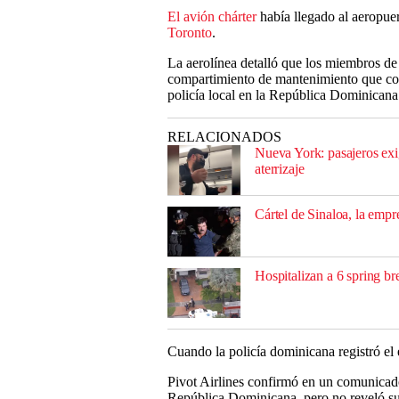
El avión chárter
había llegado al aeropuer
Toronto
.
La aerolínea detalló que los miembros de
compartimiento de mantenimiento que conte
policía local en la República Dominican
RELACIONADOS
Nueva York: pasajeros exig
aterrizaje
Cártel de Sinaloa, la emp
Hospitalizan a 6 spring br
Cuando la policía dominicana registró el e
Pivot Airlines confirmó en un comunicado 
República Dominicana, pero no reveló sus