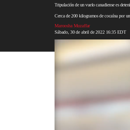
Tripulación de un vuelo canadiense es dete
Cerca de 200 kilogramos de cocaína por un
Maroosha Muzaffar
Sábado, 30 de abril de 2022 16:35 EDT
Así Le Cantan A Dios Los Pasajeros De 
A toda la tripulación de
una aerolínea
can
Dominicana
luego de que informaran a l
principios de este mes.
Los cinco miembros de la tripulación de 
encontrado en el avión chárter mientras e
Cana en la República Dominicana el 5 de 
La DCND (Dirección Nacional de Contro
ocho paquetes, cada uno con 25 paquetes
kilogramos, fueron ubicados en los comp
búsqueda exhaustiva. La policía local
det
millones.