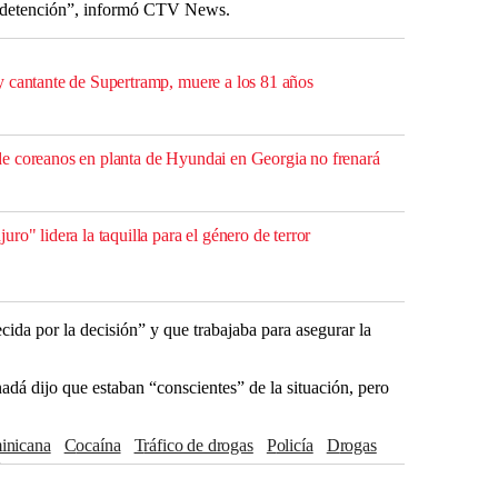
la detención”, informó CTV News.
 cantante de Supertramp, muere a los 81 años
e coreanos en planta de Hyundai en Georgia no frenará
ro" lidera la taquilla para el género de terror
cida por la decisión” y que trabajaba para asegurar la
á dijo que estaban “conscientes” de la situación, pero
inicana
cocaína
tráfico de drogas
Policía
drogas
íneas