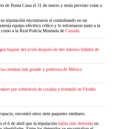
to de Punta Cana el 31 de marzo y tenía previsto volar a
 su tripulación encontraron el contrabando en un
nía equipo eléctrico crítico y lo informaron tanto a la
a como a la Real Policía Montada de
Canadá
.
en bajarse del avión después de tres intentos fallidos de
resa criminal más grande y poderosa de México
eakers por sobredosis de cocaína y fentanilo en Florida
spacio, encontró otros siete paquetes similares.
el 6 de abril que la tripulación
había sido detenida
en
 identidades. Entre los detenidos se encontraban el