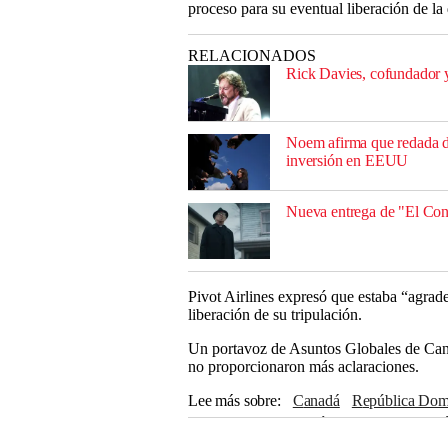
proceso para su eventual liberación de 
RELACIONADOS
Rick Davies, cofundador y
Noem afirma que redada d
inversión en EEUU
Nueva entrega de "El Conju
Pivot Airlines expresó que estaba “agrade
liberación de su tripulación.
Un portavoz de Asuntos Globales de Canad
no proporcionaron más aclaraciones.
Lee más sobre
Canadá
República Dom
arrestos
Investigación
aviones
Aerol