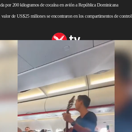
nida por 200 kilogramos de cocaína en avión a República Dominicana
 valor de US$25 millones se encontraron en los compartimentos de control
Un Vuelo A 30,000 Pies De Altura
adiense la detuvieron y encarcelaron en
República
a
policía
sobre una gran cantidad de
cocaína
en el avión a
Pivot Airlines descubrieron e informaron de contrabando
staba en tierra
en el aeropuerto
internacional de Punta
abril.
l de Drogas de República Dominicana) declaró que
 más pequeños de cocaína, con un total de 200
artimentos de control de la aeronave después de una
alló que la cocaína
tiene un valor aproximado de US$25