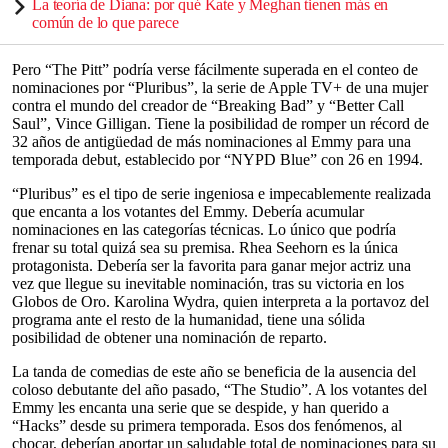
La teoría de Diana: por qué Kate y Meghan tienen más en
común de lo que parece
Pero “The Pitt” podría verse fácilmente superada en el conteo de
nominaciones por “Pluribus”, la serie de Apple TV+ de una mujer
contra el mundo del creador de “Breaking Bad” y “Better Call
Saul”, Vince Gilligan. Tiene la posibilidad de romper un récord de
32 años de antigüedad de más nominaciones al Emmy para una
temporada debut, establecido por “NYPD Blue” con 26 en 1994.
“Pluribus” es el tipo de serie ingeniosa e impecablemente realizada
que encanta a los votantes del Emmy. Debería acumular
nominaciones en las categorías técnicas. Lo único que podría
frenar su total quizá sea su premisa. Rhea Seehorn es la única
protagonista. Debería ser la favorita para ganar mejor actriz una
vez que llegue su inevitable nominación, tras su victoria en los
Globos de Oro. Karolina Wydra, quien interpreta a la portavoz del
programa ante el resto de la humanidad, tiene una sólida
posibilidad de obtener una nominación de reparto.
La tanda de comedias de este año se beneficia de la ausencia del
coloso debutante del año pasado, “The Studio”. A los votantes del
Emmy les encanta una serie que se despide, y han querido a
“Hacks” desde su primera temporada. Esos dos fenómenos, al
chocar, deberían aportar un saludable total de nominaciones para su