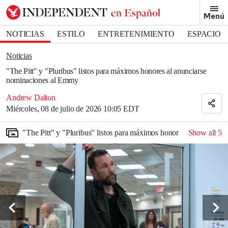
Removed from bookmarks
Menú
Close popover
Bookmark popover
NOTICIAS
ESTILO
ENTRETENIMIENTO
ESPACIO
DEPORTES
Noticias
"The Pitt" y "Pluribus" listos para máximos honores al anunciarse
nominaciones al Emmy
Andrew Dalton
Miércoles, 08 de julio de 2026 10:05 EDT
"The Pitt" y "Pluribus" listos para máximos honores al anuncia
Show all
5