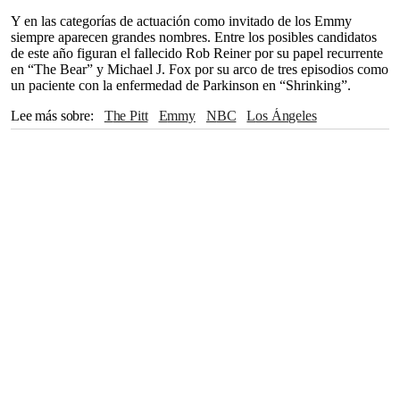
Y en las categorías de actuación como invitado de los Emmy
siempre aparecen grandes nombres. Entre los posibles candidatos
de este año figuran el fallecido Rob Reiner por su papel recurrente
en “The Bear” y Michael J. Fox por su arco de tres episodios como
un paciente con la enfermedad de Parkinson en “Shrinking”.
Lee más sobre
The Pitt
Emmy
NBC
Los Ángeles
Premios Emmy
Harrison Ford
Noah Wyle
HBO Max
Severance
The White Lotus
Globos de Oro
Michael J. Fox
Hollywood
Michelle Pfeiffer
Rob Reiner
Ted Lasso
Elle Fanning
Netflix