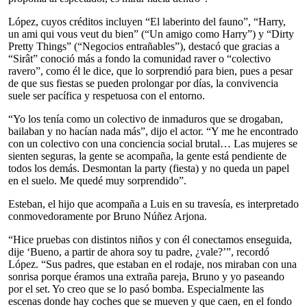
López, cuyos créditos incluyen “El laberinto del fauno”, “Harry,
un ami qui vous veut du bien” (“Un amigo como Harry”) y “Dirty
Pretty Things” (“Negocios entrañables”), destacó que gracias a
“Sirât” conoció más a fondo la comunidad raver o “colectivo
ravero”, como él le dice, que lo sorprendió para bien, pues a pesar
de que sus fiestas se pueden prolongar por días, la convivencia
suele ser pacífica y respetuosa con el entorno.
“Yo los tenía como un colectivo de inmaduros que se drogaban,
bailaban y no hacían nada más”, dijo el actor. “Y me he encontrado
con un colectivo con una conciencia social brutal… Las mujeres se
sienten seguras, la gente se acompaña, la gente está pendiente de
todos los demás. Desmontan la party (fiesta) y no queda un papel
en el suelo. Me quedé muy sorprendido”.
Esteban, el hijo que acompaña a Luis en su travesía, es interpretado
conmovedoramente por Bruno Núñez Arjona.
“Hice pruebas con distintos niños y con él conectamos enseguida,
dije ‘Bueno, a partir de ahora soy tu padre, ¿vale?’”, recordó
López. “Sus padres, que estaban en el rodaje, nos miraban con una
sonrisa porque éramos una extraña pareja, Bruno y yo paseando
por el set. Yo creo que se lo pasó bomba. Especialmente las
escenas donde hay coches que se mueven y que caen, en el fondo