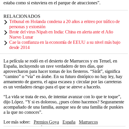
estaba como si estuviera en el parque de atracciones”.
RELACIONADOS
Tribunal en Holanda condena a 20 años a eritreo por tráfico de
personas y extorsión
Brote del virus Nipah en India: China en alerta ante el Año
Nuevo Lunar
Cae la confianza en la economía de EEUU a su nivel más bajo
desde 2014
La película se rodó en el desierto de Marruecos y en Teruel, en
España, incluyendo un rave verdadero de tres días, que
aprovecharon para hacer tomas de los fiesteros. “Sirât”, significa
“camino” o “vía” en árabe. En su futuro distópico no hay ley, hay
armamento de guerra, el agua escasea y circular por las carreteras
es un verdadero riesgo para el que se atreve a hacerlo.
“La vida se trata de eso, de intentar avanzar con lo que te toque”,
dijo López. “Y si es doloroso, ¿pues cómo hacemos? Seguramente
acompañado de una familia, aunque sea de una familia de punkies
a la que no conoces”.
Lee más sobre
Premios Goya
España
Marruecos
Ciudad de México
África
Barcelona
Cataluña