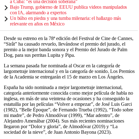
a Cuba: "es una decisión soberana"
Bajo Trump, gobierno de EEUU publica videos manipulados
con IA, alarmando a expertos
Un búho en piedra y una tumba milenaria: el hallazgo más
relevante en años en México
Desde su estreno en la 78ª edición del Festival de Cine de Cannes,
“Sirât” ha causado revuelo, llevándose el premio del jurado, el
premio a la mejor banda sonora y el Premio del Jurado de Palm
Dog, para sus perritas Lupita y Pipa.
La semana pasada fue nominada al Oscar en la categoría de
largometraje internacional y en la categoría de sonido. Los Premios
de la Academia se entregarán el 15 de marzo en Los Ángeles.
España ha sido nominada a mejor largometraje internacional,
categoría anteriormente conocida como mejor película de habla no
inglesa, en más de una veintena de ocasiones y ha conseguido la
estatuilla por las películas “Volver a empezar”, de José Luis Garci
(1982), “Belle Époque”, de Fernando Trueba (1992), “Todo sobre
mi madre”, de Pedro Almodóvar (1999), “Mar adentro”, de
Alejandro Amenábar (2004). Sus más recientes nominaciones
llegaron por “Dolor y gloria”, de Almodóvar (2019) y “La
sociedad de la nieve”, de Juan Antonio Bayona (2023).