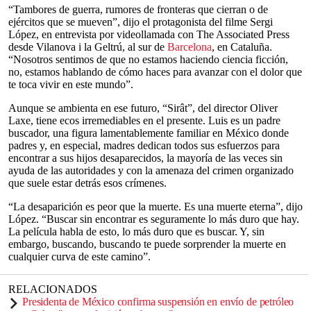
“Tambores de guerra, rumores de fronteras que cierran o de
ejércitos que se mueven”, dijo el protagonista del filme Sergi
López, en entrevista por videollamada con The Associated Press
desde Vilanova i la Geltrú, al sur de
Barcelona
, en Cataluña.
“Nosotros sentimos de que no estamos haciendo ciencia ficción,
no, estamos hablando de cómo haces para avanzar con el dolor que
te toca vivir en este mundo”.
Aunque se ambienta en ese futuro, “Sirât”, del director Oliver
Laxe, tiene ecos irremediables en el presente. Luis es un padre
buscador, una figura lamentablemente familiar en México donde
padres y, en especial, madres dedican todos sus esfuerzos para
encontrar a sus hijos desaparecidos, la mayoría de las veces sin
ayuda de las autoridades y con la amenaza del crimen organizado
que suele estar detrás esos crímenes.
“La desaparición es peor que la muerte. Es una muerte eterna”, dijo
López. “Buscar sin encontrar es seguramente lo más duro que hay.
La película habla de esto, lo más duro que es buscar. Y, sin
embargo, buscando, buscando te puede sorprender la muerte en
cualquier curva de este camino”.
RELACIONADOS
Presidenta de México confirma suspensión en envío de petróleo