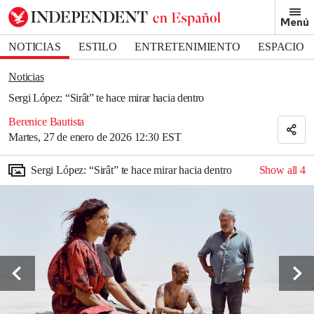
Removed from bookmarks
Menú
Close popover
Bookmark popover
NOTICIAS
ESTILO
ENTRETENIMIENTO
ESPACIO
DEPORTES
Noticias
Sergi López: “Sirât” te hace mirar hacia dentro
Berenice Bautista
Martes, 27 de enero de 2026 12:30 EST
Sergi López: “Sirât” te hace mirar hacia dentro
Show all
4