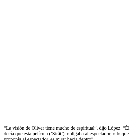
“La visión de Oliver tiene mucho de espiritual”, dijo López. “Él
decía que esta película (‘Sirât’), obligaba al espectador, o lo que
proponía al espectador, es mirar hacia dentro”.