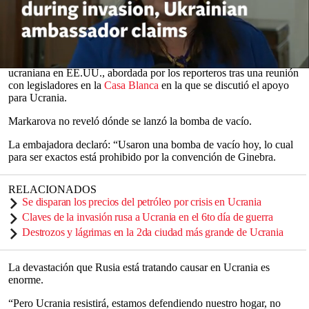
La bomba, también conocida como arma termobárica o bomba de
aerosol, extrae oxígeno de la atmósfera para crear una explosión
más grande y más devastadora.
La acusación fue hecha por Oksana Markarova, embajadora
0
ucraniana en EE.UU., abordada por los reporteros tras una reunión
seconds
con legisladores en la
Casa Blanca
en la que se discutió el apoyo
of
para Ucrania.
0
seconds
Markarova no reveló dónde se lanzó la bomba de vacío.
La embajadora declaró: “Usaron una bomba de vacío hoy, lo cual
para ser exactos está prohibido por la convención de Ginebra.
RELACIONADOS
Se disparan los precios del petróleo por crisis en Ucrania
Claves de la invasión rusa a Ucrania en el 6to día de guerra
Destrozos y lágrimas en la 2da ciudad más grande de Ucrania
La devastación que Rusia está tratando causar en Ucrania es
enorme.
“Pero Ucrania resistirá, estamos defendiendo nuestro hogar, no