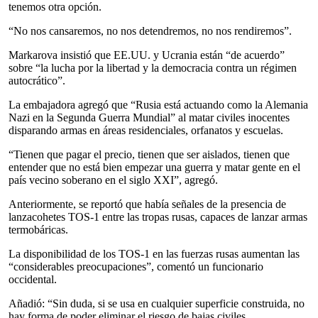
tenemos otra opción.
“No nos cansaremos, no nos detendremos, no nos rendiremos”.
Markarova insistió que EE.UU. y Ucrania están “de acuerdo”
sobre “la lucha por la libertad y la democracia contra un régimen
autocrático”.
La embajadora agregó que “Rusia está actuando como la Alemania
Nazi en la Segunda Guerra Mundial” al matar civiles inocentes
disparando armas en áreas residenciales, orfanatos y escuelas.
“Tienen que pagar el precio, tienen que ser aislados, tienen que
entender que no está bien empezar una guerra y matar gente en el
país vecino soberano en el siglo XXI”, agregó.
Anteriormente, se reportó que había señales de la presencia de
lanzacohetes TOS-1 entre las tropas rusas, capaces de lanzar armas
termobáricas.
La disponibilidad de los TOS-1 en las fuerzas rusas aumentan las
“considerables preocupaciones”, comentó un funcionario
occidental.
Añadió: “Sin duda, si se usa en cualquier superficie construida, no
hay forma de poder eliminar el riesgo de bajas civiles