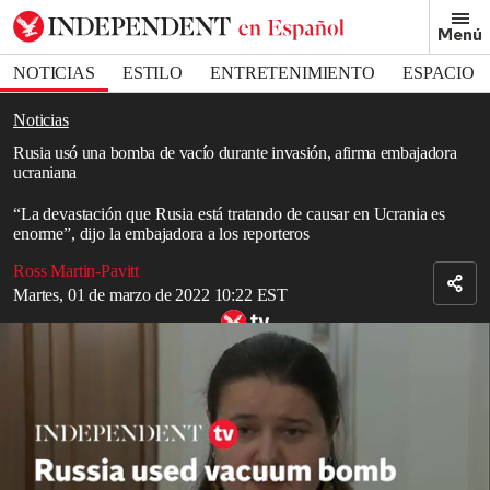
Removed from bookmarks
Menú
Close popover
Bookmark popover
NOTICIAS
ESTILO
ENTRETENIMIENTO
ESPACIO
DEPORTES
Noticias
Rusia usó una bomba de vacío durante invasión, afirma embajadora
ucraniana
“La devastación que Rusia está tratando de causar en Ucrania es
enorme”, dijo la embajadora a los reporteros
Ross Martin-Pavitt
Martes, 01 de marzo de 2022 10:22 EST
Russia used vacuum bomb during invasion, Ukrainian ambassador
claims
Read in English
Rusia
usó una bomba de vacío el quinto día de su invasión en
Ucrania
, según se afirmó.