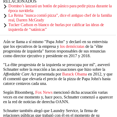
RELACIONADOS
Domino’s lanzará un botón de pánico para pedir pizza durante la
época navideña
La Reina "nunca comió pizza”, dice el antiguo chef de la familia
real, Darren McGrady
Tucker Carlson es blanco de burlas por calificar las ideas de
izquierda de “satánicas”
Aún se llama a sí mismo "Papa John" y declaró en su entrevista
que los ejecutivos de la empresa y
los demócratas
de la "élite
progresista de izquierda" fueron responsables de sus renuncias
como director ejecutivo y presidente en 2017 y 2018.
"La élite progresista de la izquierda se preocupa por mí", aseveró
Schnatter sobre la reacción a las acusaciones que hizo sobre la
Affordable Care Act
presentada por
Barack Obama
en 2012, y que
él comentó que elevaría el precio de la pizza de Papa John's hasta
catorce centavos cada una.
Según Bloomberg,
Fox News
mencionó dicha acusación varias
veces en ese momento y, hace poco, Schnatter comenzó a aparecer
en la red de noticias de derecha OANN.
Schnatter también alegó que Laundry Service, la firma de
relaciones públicas que trabajó con él en el momento de su