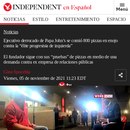
Removed from bookmarks
Menú
Close popover
Bookmark popover
NOTICIAS
ESTILO
ENTRETENIMIENTO
ESPACIO
DEPORTES
Noticias
Ejecutivo derrocado de Papa John’s se comió 800 pizzas en enojo
contra la “élite progresista de izquierda”
El fundador sigue con sus “pruebas” de pizzas en medio de una
demanda contra ex empresa de relaciones públicas
Gino Spocchia
Viernes, 05 de noviembre de 2021 11:23 EDT
Former Papa John's CEO says he's had over 40 pizzas in 30 days
and the quality has changed
Read in English
El ejecutivo y fundador derrocado de Papa John's reveló que ha
comido ochocientas
pizzas
en los últimos dieciocho meses para