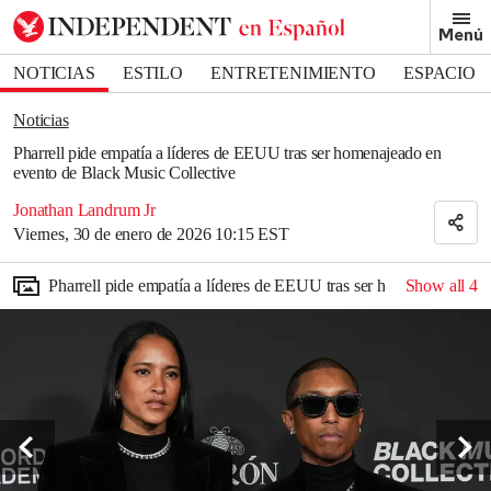
Removed from bookmarks
Menú
Close popover
Bookmark popover
NOTICIAS
ESTILO
ENTRETENIMIENTO
ESPACIO
DEPORTES
Noticias
Pharrell pide empatía a líderes de EEUU tras ser homenajeado en
evento de Black Music Collective
Jonathan Landrum Jr
Viernes, 30 de enero de 2026 10:15 EST
Pharrell pide empatía a líderes de EEUU tras ser homenajeado en
Show all
4