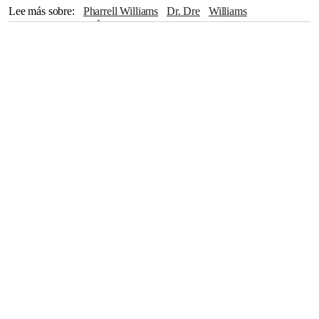
Lee más sobre
Pharrell Williams
Dr. Dre
Williams
John Legend
Los Ángeles
Jay-Z
Jesucristo
Alicia Keys