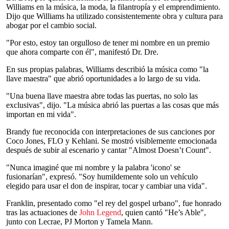
Williams en la música, la moda, la filantropía y el emprendimiento.
Dijo que Williams ha utilizado consistentemente obra y cultura para
abogar por el cambio social.
"Por esto, estoy tan orgulloso de tener mi nombre en un premio
que ahora comparte con él", manifestó Dr. Dre.
En sus propias palabras, Williams describió la música como "la
llave maestra" que abrió oportunidades a lo largo de su vida.
"Una buena llave maestra abre todas las puertas, no solo las
exclusivas", dijo. "La música abrió las puertas a las cosas que más
importan en mi vida".
Brandy fue reconocida con interpretaciones de sus canciones por
Coco Jones, FLO y Kehlani. Se mostró visiblemente emocionada
después de subir al escenario y cantar "Almost Doesn’t Count".
"Nunca imaginé que mi nombre y la palabra 'icono' se
fusionarían", expresó. "Soy humildemente solo un vehículo
elegido para usar el don de inspirar, tocar y cambiar una vida".
Franklin, presentado como "el rey del gospel urbano", fue honrado
tras las actuaciones de
John Legend
, quien cantó "He’s Able",
junto con Lecrae, PJ Morton y Tamela Mann.