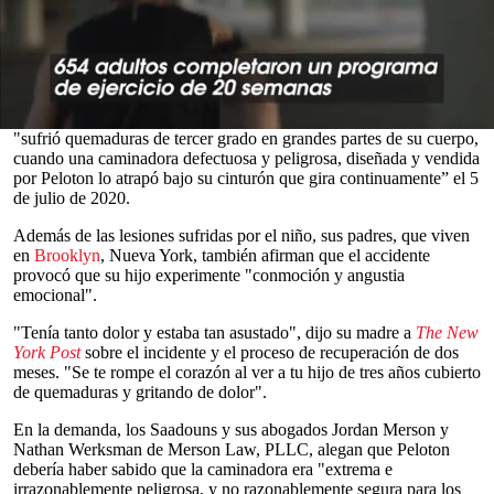
alegando que su hijo de tres años sufrió quemaduras de tercer
grado después de quedar atrapado bajo la caminadora de la
compañía, según documentos judiciales.
En la demanda, presentada en la Corte Suprema del Estado de
Nueva York, condado de Kings el jueves, Sarah Saadoun e Ygal
Saadoun, alegan que su hijo, que solo se identifica como "SS",
0
"sufrió quemaduras de tercer grado en grandes partes de su cuerpo,
seconds
cuando una caminadora defectuosa y peligrosa, diseñada y vendida
of
por Peloton lo atrapó bajo su cinturón que gira continuamente” el 5
0
de julio de 2020.
seconds
Además de las lesiones sufridas por el niño, sus padres, que viven
en
Brooklyn
, Nueva York, también afirman que el accidente
provocó que su hijo experimente "conmoción y angustia
emocional".
"Tenía tanto dolor y estaba tan asustado", dijo su madre a
The New
York Post
sobre el incidente y el proceso de recuperación de dos
meses. "Se te rompe el corazón al ver a tu hijo de tres años cubierto
de quemaduras y gritando de dolor".
En la demanda, los Saadouns y sus abogados Jordan Merson y
Nathan Werksman de Merson Law, PLLC, alegan que Peloton
debería haber sabido que la caminadora era "extrema e
irrazonablemente peligrosa, y no razonablemente segura para los