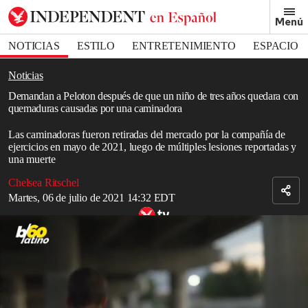
Removed from bookmarks
Menú
Close popover
Bookmark popover
NOTICIAS
ESTILO
ENTRETENIMIENTO
ESPACIO
DEPORTES
Noticias
Demandan a Peloton después de que un niño de tres años quedara con
quemaduras causadas por una caminadora
Las caminadoras fueron retiradas del mercado por la compañía de
ejercicios en mayo de 2021, luego de múltiples lesiones reportadas y
una muerte
Chelsea Ritschel
Martes, 06 de julio de 2021 14:32 EDT
Esta Puede Ser Una De Las Razones Por Las Que Todos
Respondemos Al Ejercicio De Manera Diferente
Read in English
Una madre y un padre presentaron una
demanda
contra Peloton