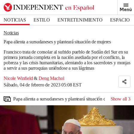
Removed from bookmarks
Menú
Close popover
Bookmark popover
NOTICIAS
ESTILO
ENTRETENIMIENTO
ESPACIO
DEPORTES
Noticias
Papa alienta a sursudaneses y planteará situación de mujeres
Francisco trata de consolar al sufrido pueblo de Sudán del Sur en su
primera jornada completa en la nación asediada por el conflicto, la
pobreza y las crisis humanitarias, alentando a los sacerdotes y monjas
a servir a sus parroquias uniéndose a sus lágrimas
Nicole Winfield
&
Deng Machol
Sábado, 04 de febrero de 2023 05:08 EST
Papa alienta a sursudaneses y planteará situación de mujeres
Show all
3