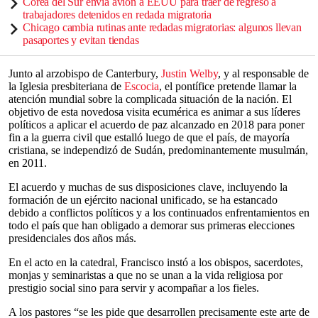
Corea del Sur envía avión a EEUU para traer de regreso a
trabajadores detenidos en redada migratoria
Chicago cambia rutinas ante redadas migratorias: algunos llevan
pasaportes y evitan tiendas
Junto al arzobispo de Canterbury,
Justin Welby
, y al responsable de
la Iglesia presbiteriana de
Escocia
, el pontífice pretende llamar la
atención mundial sobre la complicada situación de la nación. El
objetivo de esta novedosa visita ecumérica es animar a sus líderes
políticos a aplicar el acuerdo de paz alcanzado en 2018 para poner
fin a la guerra civil que estalló luego de que el país, de mayoría
cristiana, se independizó de Sudán, predominantemente musulmán,
en 2011.
El acuerdo y muchas de sus disposiciones clave, incluyendo la
formación de un ejército nacional unificado, se ha estancado
debido a conflictos políticos y a los continuados enfrentamientos en
todo el país que han obligado a demorar sus primeras elecciones
presidenciales dos años más.
En el acto en la catedral, Francisco instó a los obispos, sacerdotes,
monjas y seminaristas a que no se unan a la vida religiosa por
prestigio social sino para servir y acompañar a los fieles.
A los pastores “se les pide que desarrollen precisamente este arte de