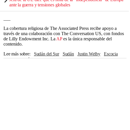
ante la guerra y tensiones globales
___
La cobertura religiosa de The Associated Press recibe apoyo a
través de una colaboración con The Conversation US, con fondos
de Lilly Endowment Inc. La
AP
es la única responsable del
contenido.
Lee más sobre
Sudán del Sur
Sudán
Justin Welby
Escocia
Canterbury
África
The Associated Press
Kenia