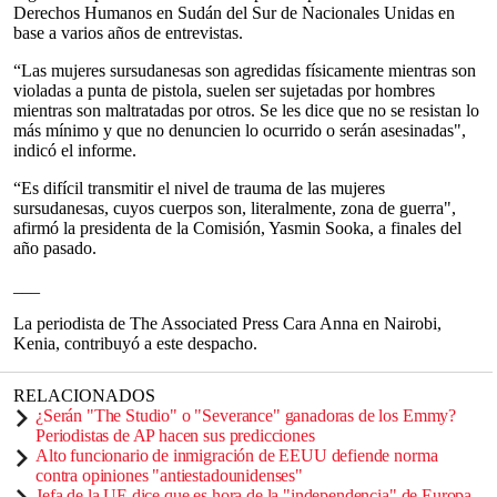
Derechos Humanos en Sudán del Sur de Nacionales Unidas en
base a varios años de entrevistas.
“Las mujeres sursudanesas son agredidas físicamente mientras son
violadas a punta de pistola, suelen ser sujetadas por hombres
mientras son maltratadas por otros. Se les dice que no se resistan lo
más mínimo y que no denuncien lo ocurrido o serán asesinadas",
indicó el informe.
“Es difícil transmitir el nivel de trauma de las mujeres
sursudanesas, cuyos cuerpos son, literalmente, zona de guerra",
afirmó la presidenta de la Comisión, Yasmin Sooka, a finales del
año pasado.
___
La periodista de The Associated Press Cara Anna en Nairobi,
Kenia, contribuyó a este despacho.
RELACIONADOS
¿Serán "The Studio" o "Severance" ganadoras de los Emmy?
Periodistas de AP hacen sus predicciones
Alto funcionario de inmigración de EEUU defiende norma
contra opiniones "antiestadounidenses"
Jefa de la UE dice que es hora de la "independencia" de Europa