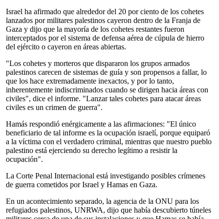
Israel ha afirmado que alrededor del 20 por ciento de los cohetes
lanzados por militares palestinos cayeron dentro de la Franja de
Gaza y dijo que la mayoría de los cohetes restantes fueron
interceptados por el sistema de defensa aérea de cúpula de hierro
del ejército o cayeron en áreas abiertas.
"Los cohetes y morteros que dispararon los grupos armados
palestinos carecen de sistemas de guía y son propensos a fallar, lo
que los hace extremadamente inexactos, y por lo tanto,
inherentemente indiscriminados cuando se dirigen hacia áreas con
civiles", dice el informe. "Lanzar tales cohetes para atacar áreas
civiles es un crimen de guerra".
Hamás respondió enérgicamente a las afirmaciones: "El único
beneficiario de tal informe es la ocupación israelí, porque equiparó
a la víctima con el verdadero criminal, mientras que nuestro pueblo
palestino está ejerciendo su derecho legítimo a resistir la
ocupación".
La Corte Penal Internacional está investigando posibles crímenes
de guerra cometidos por Israel y Hamas en Gaza.
En un acontecimiento separado, la agencia de la ONU para los
refugiados palestinos, UNRWA, dijo que había descubierto túneles
militares cerca de una de sus instalaciones y que Hamas se había