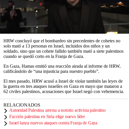
durante un reciente conflicto de 11 días con
Israel
al disparar
indiscriminadamente miles de cohetes contra áreas civiles, dijo
Human Rights Watch (HRW).
En total los grupos de derechos con sede en Nueva York, dijeron
que los militares palestinos en Gaza, dispararon más de 4 mil 360
cohetes y morteros no guiados hacia ciudades israelíes.
0
seconds
HRW concluyó que el bombardeo sin precedentes de cohetes no
of
solo mató a 13 personas en Israel, incluidos dos niños y un
0
soldado, sino que un cohete fallido también mató a siete palestinos
seconds
cuando se quedó corto en la Franja de Gaza.
En Gaza, Hamas emitió una reacción airada al informe de HRW,
calificándolo de “una injusticia para nuestro pueblo”.
El mes pasado, HRW acusó a Israel de violar también las leyes de
la guerra en tres ataques israelíes en Gaza en mayo que mataron a
62 civiles palestinos, acusaciones que Israel negó con vehemencia.
RELACIONADOS
Autoridad Palestina arresta a notorio activista palestino
Facción palestina en Siria elige nuevo líder
Israel lanza nuevos ataques contra Franja de Gaza