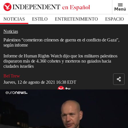
Removed from bookmarks
Menú
Close popover
Bookmark popover
NOTICIAS
ESTILO
ENTRETENIMIENTO
ESPACIO
DEPORTES
Noticias
Palestinos “cometieron crímenes de guerra en el conflicto de Gaza”,
según informe
Informe de Human Rights Watch dijo que los militares palestinos
dispararon más de 4.360 cohetes y morteros no guiados hacia
ciudades israelíes
Bel Trew
Jueves, 12 de agosto de 2021 16:38 EDT
Nadav Lapid retrata los males de Israel en su laureada cinta ‘La
rodilla de Ahed’.
Read in English
Los militares palestinos en
Gaza
cometieron crímenes de
guerra