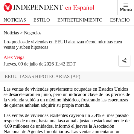
Removed from bookmarks
Menú
Close popover
Bookmark popover
NOTICIAS
ESTILO
ENTRETENIMIENTO
ESPACIO
DEPORTES
Noticias
Negocios
Los precios de viviendas en EEUU alcanzan récord mientras caen
ventas y suben hipotecas
Alex Veiga
Jueves, 09 de julio de 2026 11:42 EDT
EEUU TASAS HIPOTECARIAS
(
AP
)
Las ventas de viviendas previamente ocupadas en Estados Unidos
se desaceleraron en junio, pero un indicador clave de los precios de
la vivienda subió a un máximo histórico, frustrando las esperanzas
de quienes anhelan adquirir su propia morada.
Las ventas de viviendas existentes cayeron un 2,4% el mes pasado
respecto de mayo, hasta una tasa anual ajustada estacionalmente de
4,09 millones de unidades, informó el jueves la Asociación
Nacional de Agentes Inmobiliarios. Las ventas aumentaron un