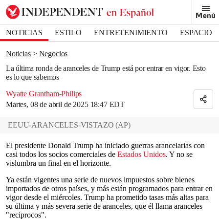
Removed from bookmarks
Menú
Close popover
Bookmark popover
NOTICIAS
ESTILO
ENTRETENIMIENTO
ESPACIO
DEPORTES
Noticias
Negocios
La última ronda de aranceles de Trump está por entrar en vigor. Esto
es lo que sabemos
Wyatte Grantham-Philips
Martes, 08 de abril de 2025 18:47 EDT
EEUU-ARANCELES-VISTAZO
(
AP
)
El presidente Donald Trump ha iniciado guerras arancelarias con
casi todos los socios comerciales de
Estados Unidos
. Y no se
vislumbra un final en el horizonte.
Ya están vigentes una serie de nuevos impuestos sobre bienes
importados de otros países, y más están programados para entrar en
vigor desde el miércoles. Trump ha prometido tasas más altas para
su última y más severa serie de aranceles, que él llama aranceles
"recíprocos".