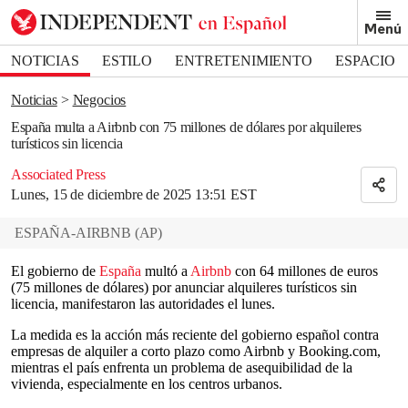
Removed from bookmarks
Menú
Close popover
Bookmark popover
NOTICIAS
ESTILO
ENTRETENIMIENTO
ESPACIO
DEPORTES
Noticias
Negocios
España multa a Airbnb con 75 millones de dólares por alquileres
turísticos sin licencia
Associated Press
Lunes, 15 de diciembre de 2025 13:51 EST
ESPAÑA-AIRBNB
(
AP
)
El gobierno de
España
multó a
Airbnb
con 64 millones de euros
(75 millones de dólares) por anunciar alquileres turísticos sin
licencia, manifestaron las autoridades el lunes.
La medida es la acción más reciente del gobierno español contra
empresas de alquiler a corto plazo como Airbnb y Booking.com,
mientras el país enfrenta un problema de asequibilidad de la
vivienda, especialmente en los centros urbanos.