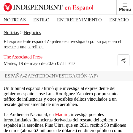
Removed from bookmarks
Menú
Close popover
Bookmark popover
NOTICIAS
ESTILO
ENTRETENIMIENTO
ESPACIO
DEPORTES
Noticias
Negocios
El expresidente español Zapatero es investigado por su papel en el
rescate a una aerolínea
The Associated Press
Martes, 19 de mayo de 2026 07:11 EDT
ESPAÑA-ZAPATERO-INVESTIGACIÓN
(
AP
)
Un tribunal español afirmó que investiga al expresidente del
gobierno español José Luis Rodríguez Zapatero por presunto
tráfico de influencias y otros posibles delitos vinculados a un
rescate gubernamental de una aerolínea.
La Audiencia Nacional, en
Madrid
, investiga posibles
irregularidades financieras derivadas del rescate del gobierno
español a la aerolínea Plus Ultra, que en 2021 recibió 53 millones
de euros (ahora 62 millones de dólares) en dinero público como