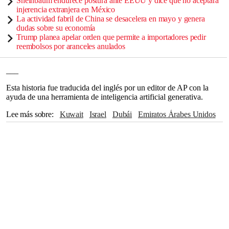
Sheinbaum endurece postura ante EEUU y dice que no aceptará
injerencia extranjera en México
La actividad fabril de China se desacelera en mayo y genera
dudas sobre su economía
Trump planea apelar orden que permite a importadores pedir
reembolsos por aranceles anulados
___
Esta historia fue traducida del inglés por un editor de AP con la
ayuda de una herramienta de inteligencia artificial generativa.
Lee más sobre
Kuwait
Israel
Dubái
Emiratos Árabes Unidos
Teherán
Hezbollah
Donald Trump
Truth Social
Washington