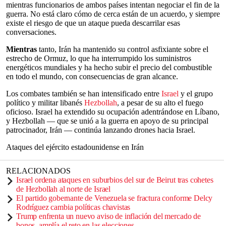
mientras funcionarios de ambos países intentan negociar el fin de la
guerra. No está claro cómo de cerca están de un acuerdo, y siempre
existe el riesgo de que un ataque pueda descarrilar esas
conversaciones.
Mientras
tanto, Irán ha mantenido su control asfixiante sobre el
estrecho de Ormuz, lo que ha interrumpido los suministros
energéticos mundiales y ha hecho subir el precio del combustible
en todo el mundo, con consecuencias de gran alcance.
Los combates también se han intensificado entre
Israel
y el grupo
político y militar libanés
Hezbollah
, a pesar de su alto el fuego
oficioso. Israel ha extendido su ocupación adentrándose en Líbano,
y Hezbollah — que se unió a la guerra en apoyo de su principal
patrocinador, Irán — continúa lanzando drones hacia Israel.
Ataques del ejército estadounidense en Irán
RELACIONADOS
Israel ordena ataques en suburbios del sur de Beirut tras cohetes
de Hezbollah al norte de Israel
El partido gobernante de Venezuela se fractura conforme Delcy
Rodríguez cambia políticas chavistas
Trump enfrenta un nuevo aviso de inflación del mercado de
bonos, amplía el reto en las elecciones