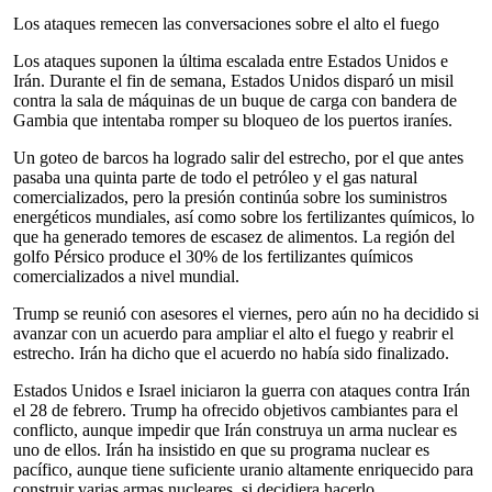
Los ataques remecen las conversaciones sobre el alto el fuego
Los ataques suponen la última escalada entre Estados Unidos e
Irán. Durante el fin de semana, Estados Unidos disparó un misil
contra la sala de máquinas de un buque de carga con bandera de
Gambia que intentaba romper su bloqueo de los puertos iraníes.
Un goteo de barcos ha logrado salir del estrecho, por el que antes
pasaba una quinta parte de todo el petróleo y el gas natural
comercializados, pero la presión continúa sobre los suministros
energéticos mundiales, así como sobre los fertilizantes químicos, lo
que ha generado temores de escasez de alimentos. La región del
golfo Pérsico produce el 30% de los fertilizantes químicos
comercializados a nivel mundial.
Trump se reunió con asesores el viernes, pero aún no ha decidido si
avanzar con un acuerdo para ampliar el alto el fuego y reabrir el
estrecho. Irán ha dicho que el acuerdo no había sido finalizado.
Estados Unidos e Israel iniciaron la guerra con ataques contra Irán
el 28 de febrero. Trump ha ofrecido objetivos cambiantes para el
conflicto, aunque impedir que Irán construya un arma nuclear es
uno de ellos. Irán ha insistido en que su programa nuclear es
pacífico, aunque tiene suficiente uranio altamente enriquecido para
construir varias armas nucleares, si decidiera hacerlo.