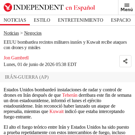
Removed from bookmarks
Menú
Close popover
Bookmark popover
NOTICIAS
ESTILO
ENTRETENIMIENTO
ESPACIO
DEPORTES
Noticias
Negocios
EEUU bombardea recintos militares iraníes y Kuwait recibe ataques
con drones y misiles
Jon Gambrell
Lunes, 01 de junio de 2026 05:38 EDT
IRÁN-GUERRA
(
AP
)
Estados Unidos bombardeó instalaciones de radar y control de
drones en Irán después de que
Teherán
derribara este fin de semana
un dron estadounidense, informó el lunes el ejército
estadounidense. Irán reconoció haber lanzado un ataque de
represalia, mientras que
Kuwait
indicó que estaba interceptando
fuego entrante.
El alto el fuego teórico entre Irán y Estados Unidos ha sido puesto
a prueba repetidamente con estos intercambios de fuego, incluso