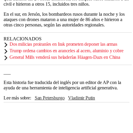
civil e hirieron a otros 15, incluidos tres niños.
En el sur, en Jersón, los bombardeos rusos durante la noche y los
ataques con drones mataron a una mujer de 86 años e hirieron a
otras cinco personas, según las autoridades regionales.
RELACIONADOS
Dos milicias proiraníes en Irak prometen deponer las armas
Trump ordena cambios en aranceles al acero, aluminio y cobre
General Mills venderá sus heladerías Häagen-Dazs en China
___
Esta historia fue traducida del inglés por un editor de AP con la
ayuda de una herramienta de inteligencia artificial generativa.
Lee más sobre
San Petersburgo
Vladimir Putin
Dmitry Peskov
Suiza
Arabia Saudí
Irán
OTAN
Crimea