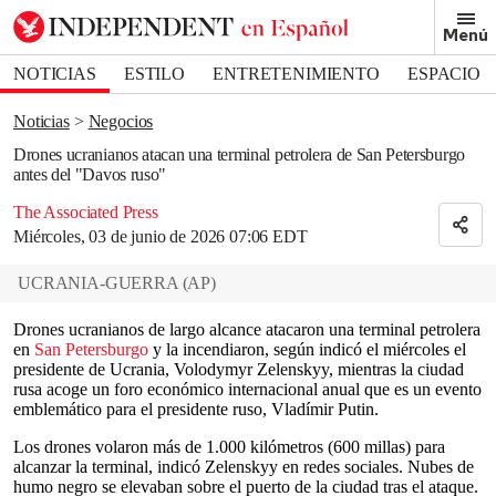
Removed from bookmarks
Menú
Close popover
Bookmark popover
NOTICIAS
ESTILO
ENTRETENIMIENTO
ESPACIO
DEPORTES
Noticias
Negocios
Drones ucranianos atacan una terminal petrolera de San Petersburgo
antes del "Davos ruso"
The Associated Press
Miércoles, 03 de junio de 2026 07:06 EDT
UCRANIA-GUERRA
(
AP
)
Drones ucranianos de largo alcance atacaron una terminal petrolera
en
San Petersburgo
y la incendiaron, según indicó el miércoles el
presidente de Ucrania, Volodymyr Zelenskyy, mientras la ciudad
rusa acoge un foro económico internacional anual que es un evento
emblemático para el presidente ruso, Vladímir Putin.
Los drones volaron más de 1.000 kilómetros (600 millas) para
alcanzar la terminal, indicó Zelenskyy en redes sociales. Nubes de
humo negro se elevaban sobre el puerto de la ciudad tras el ataque.