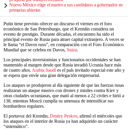
Nuevo México elige el martes a sus candidatos a gobernador en
primarias abiertas
Putin tiene previsto ofrecer un discurso el viernes en el foro
económico de San Petersburgo, que el Kremlin considera un
evento de prestigio. Durante décadas, el encuentro ha sido el
principal evento de Rusia para atraer capital extranjero. A veces se
le llama “el Davos ruso”, en comparación con el Foro Económico
Mundial que se celebra en Davos,
Suiza
.
Los principales inversionistas y funcionarios occidentales se han
mantenido al margen desde que Rusia invadió Ucrania hace más
de cuatro años.
Arabia Saudí
es el país invitado especial este año y
se espera que envíe una gran delegación empresarial.
Los ataques se produjeron al día siguiente de que las fuerzas rusas
realizaran un ataque masivo con drones y misiles contra Kiev y
otras ciudades ucranianas, que mató al menos a 22 civiles e hirió a
138, mientras Moscú cumplía su amenaza de intensificar sus
bombardeos regulares.
El portavoz del Kremlin,
Dmitry Peskov
, afirmó el miércoles que
los ataques en el interior de Rusia ya han adquirido un carácter
“sistemático”.