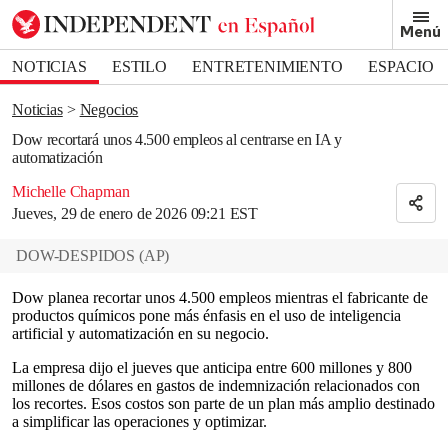
Removed from bookmarks
Menú
Close popover
Bookmark popover
NOTICIAS
ESTILO
ENTRETENIMIENTO
ESPACIO
DEPORTES
Noticias
Negocios
Dow recortará unos 4.500 empleos al centrarse en IA y
automatización
Michelle Chapman
Jueves, 29 de enero de 2026 09:21 EST
DOW-DESPIDOS
(
AP
)
Dow planea recortar unos 4.500 empleos mientras el fabricante de
productos químicos pone más énfasis en el uso de inteligencia
artificial y automatización en su negocio.
La empresa dijo el jueves que anticipa entre 600 millones y 800
millones de dólares en gastos de indemnización relacionados con
los recortes. Esos costos son parte de un plan más amplio destinado
a simplificar las operaciones y optimizar.