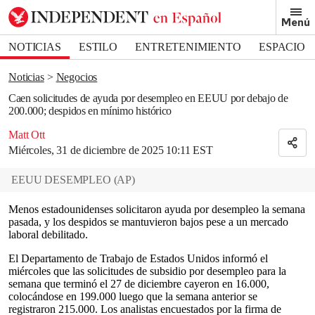
Removed from bookmarks
Menú
Close popover
Bookmark popover
NOTICIAS
ESTILO
ENTRETENIMIENTO
ESPACIO
DEPORTES
Noticias
Negocios
Caen solicitudes de ayuda por desempleo en EEUU por debajo de
200.000; despidos en mínimo histórico
Matt Ott
Miércoles, 31 de diciembre de 2025 10:11 EST
EEUU DESEMPLEO
(
AP
)
Menos estadounidenses solicitaron ayuda por desempleo la semana
pasada, y los despidos se mantuvieron bajos pese a un mercado
laboral debilitado.
El Departamento de Trabajo de Estados Unidos informó el
miércoles que las solicitudes de subsidio por desempleo para la
semana que terminó el 27 de diciembre cayeron en 16.000,
colocándose en 199.000 luego que la semana anterior se
registraron 215.000. Los analistas encuestados por la firma de