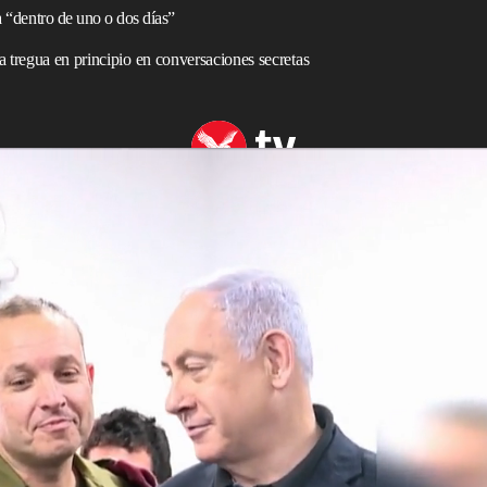
a “dentro de uno o dos días”
a tregua en principio en conversaciones secretas
escalada"
s para alcanzar un alto el fuego "dentro de uno o dos días"
sfronteriza, dijo un alto funcionario de Hamas.
a última hora del miércoles se produjeron después de
aelí,
Benjamin Netanyahu
, a buscar una "desescalada" del
personas.
o de Hamas, dijo a la televisión libanesa al-Mayadeen:
ecto al alto el fuego tendrán éxito".