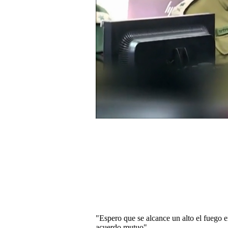
0
seconds
of
0
seconds
Volume
0%
"Espero que se alcance un alto el fuego en
acuerdo mutuo".