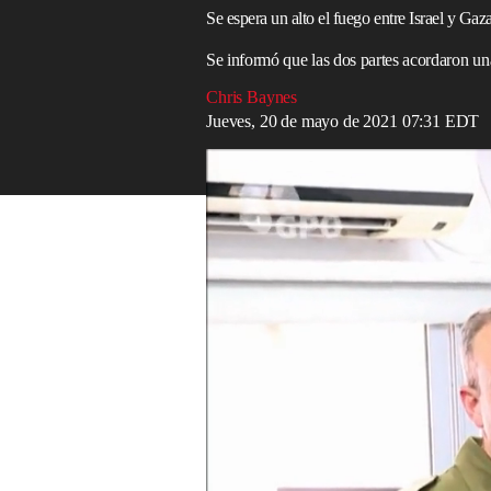
Se espera un alto el fuego entre Israel y Gaz
Se informó que las dos partes acordaron un
Chris Baynes
Jueves, 20 de mayo de 2021 07:31 EDT
Israel ignora la petición de Biden de "des
Read in English
Israel
y los militantes de
Gaza
están listo
para poner fin a 10 días de violencia tran
Los comentarios de Moussa Abu Marzouk 
que
Joe Biden
instó al primer ministro isr
conflicto, que ha matado al menos a 240 
Abu Marzouk, un alto funcionario polític
"Creo que los esfuerzos en curso con resp