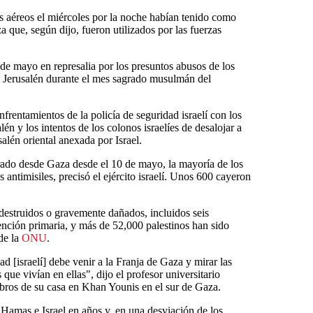
es aéreos el miércoles por la noche habían tenido como
za que, según dijo, fueron utilizados por las fuerzas
e mayo en represalia por los presuntos abusos de los
en Jerusalén durante el mes sagrado musulmán del
frentamientos de la policía de seguridad israelí con los
lén y los intentos de los colonos israelíes de desalojar a
salén oriental anexada por Israel.
rado desde Gaza desde el 10 de mayo, la mayoría de los
 antimisiles, precisó el ejército israelí. Unos 600 cayeron
destruidos o gravemente dañados, incluidos seis
ención primaria, y más de 52,000 palestinos han sido
de la
ONU
.
 [israelí] debe venir a la Franja de Gaza y mirar las
que vivían en ellas", dijo el profesor universitario
bros de su casa en Khan Younis en el sur de Gaza.
 Hamas e Israel en años y, en una desviación de los