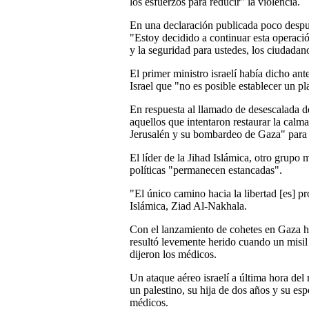
los esfuerzos para reducir" la violencia.
En una declaración publicada poco despué
"Estoy decidido a continuar esta operación
y la seguridad para ustedes, los ciudadano
El primer ministro israelí había dicho an
Israel que "no es posible establecer un pl
En respuesta al llamado de desescalada 
aquellos que intentaron restaurar la calma
Jerusalén y su bombardeo de Gaza" para c
El líder de la Jihad Islámica, otro grupo
políticas "permanecen estancadas".
"El único camino hacia la libertad [es] pro
Islámica, Ziad Al-Nakhala.
Con el lanzamiento de cohetes en Gaza h
resultó levemente herido cuando un misil 
dijeron los médicos.
Un ataque aéreo israelí a última hora del
un palestino, su hija de dos años y su es
médicos.