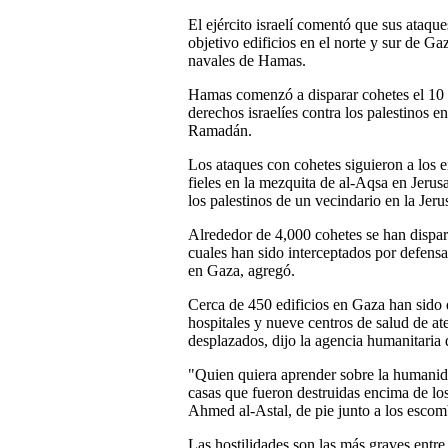
El ejército israelí comentó que sus ataqu
objetivo edificios en el norte y sur de Ga
navales de Hamas.
Hamas comenzó a disparar cohetes el 10 d
derechos israelíes contra los palestinos 
Ramadán.
Los ataques con cohetes siguieron a los en
fieles en la mezquita de al-Aqsa en Jerusa
los palestinos de un vecindario en la Jeru
Alrededor de 4,000 cohetes se han dispa
cuales han sido interceptados por defensas
en Gaza, agregó.
Cerca de 450 edificios en Gaza han sido 
hospitales y nueve centros de salud de at
desplazados, dijo la agencia humanitaria 
"Quien quiera aprender sobre la humanidad
casas que fueron destruidas encima de los 
Ahmed al-Astal, de pie junto a los escom
Las hostilidades son las más graves entre