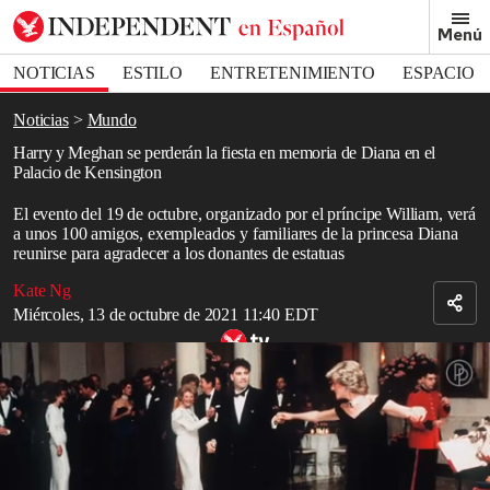
Removed from bookmarks
Menú
Close popover
Bookmark popover
NOTICIAS
ESTILO
ENTRETENIMIENTO
ESPACIO
DEPORTES
Noticias
Mundo
Harry y Meghan se perderán la fiesta en memoria de Diana en el
Palacio de Kensington
El evento del 19 de octubre, organizado por el príncipe William, verá
a unos 100 amigos, exempleados y familiares de la princesa Diana
reunirse para agradecer a los donantes de estatuas
Kate Ng
Miércoles, 13 de octubre de 2021 11:40 EDT
Princesa Diana influencia
El duque y la duquesa de
Sussex
no asistirán a una fiesta para
agradecer a los donantes que ayudaron a financiar la estatua de
Diana
,
princesa de Gales
, que se dio a conocer en lo que habría
sido su 60 cumpleaños.