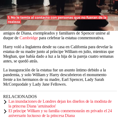
La ausencia del príncipe
Harry
y
Meghan Markle
del evento en el
Palacio de Kensington
fue confirmada por un portavoz de los
Sussex.
La fiesta, que inicialmente estaba programada para el 1 de julio y
ahora se llevará a cabo el 19 de octubre, verá a unos 100 de los
0
amigos de Diana, exempleados y familiares de Spencer unirse al
seconds
duque de
Cambridge
para celebrar la estatua conmemorativa.
of
0
Harry voló a Inglaterra desde su casa en California para develar la
seconds
estatua de su madre junto al príncipe William en julio, mientras que
Meghan, que había dado a luz a la hija de la pareja cuatro semanas
antes, se quedó atrás.
La inauguración de la estatua fue un asunto íntimo debido a la
pandemia, y solo William y Harry descubrieron el monumento
frente a los hermanos de su madre, Earl Spencer, Lady Sarah
McCorquodale y Lady Jane Fellowes.
RELACIONADOS
Las inundaciones de Londres dejan los diseños de la modista de
la princesa Diana 'arruinados'
El príncipe William y su familia conmemorarán en privado el 24
aniversario luctuoso de la princesa Diana