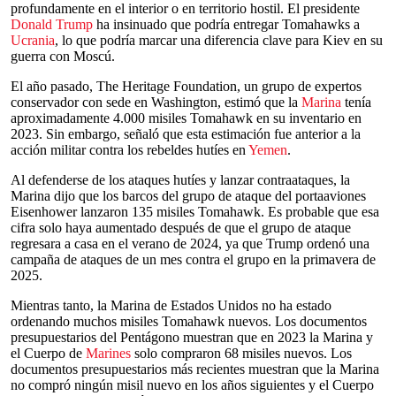
profundamente en el interior o en territorio hostil. El presidente
Donald Trump
ha insinuado que podría entregar Tomahawks a
Ucrania
, lo que podría marcar una diferencia clave para Kiev en su
guerra con Moscú.
El año pasado, The Heritage Foundation, un grupo de expertos
conservador con sede en Washington, estimó que la
Marina
tenía
aproximadamente 4.000 misiles Tomahawk en su inventario en
2023. Sin embargo, señaló que esta estimación fue anterior a la
acción militar contra los rebeldes hutíes en
Yemen
.
Al defenderse de los ataques hutíes y lanzar contraataques, la
Marina dijo que los barcos del grupo de ataque del portaaviones
Eisenhower lanzaron 135 misiles Tomahawk. Es probable que esa
cifra solo haya aumentado después de que el grupo de ataque
regresara a casa en el verano de 2024, ya que Trump ordenó una
campaña de ataques de un mes contra el grupo en la primavera de
2025.
Mientras tanto, la Marina de Estados Unidos no ha estado
ordenando muchos misiles Tomahawk nuevos. Los documentos
presupuestarios del Pentágono muestran que en 2023 la Marina y
el Cuerpo de
Marines
solo compraron 68 misiles nuevos. Los
documentos presupuestarios más recientes muestran que la Marina
no compró ningún misil nuevo en los años siguientes y el Cuerpo