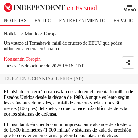
Removed from bookmarks
Menú
Close popover
Bookmark popover
NOTICIAS
ESTILO
ENTRETENIMIENTO
ESPACIO
DEPORTES
Noticias
Mundo
Europa
Un vistazo al Tomahawk, misil de crucero de EEUU que podría
influir en la guerra en Ucrania
Konstantin Toropin
Jueves, 16 de octubre de 2025 15:16 EDT
EUR-GEN UCRANIA-GUERRA
(
AP
)
El misil de crucero Tomahawk ha estado en el inventario militar de
Estados Unidos desde la década de 1980. Aunque es lento según
los estándares de misiles, el misil de crucero vuela a unos 30
metros (100 pies) del suelo, lo que lo hace más difícil de detectar
por los sistemas de defensa.
El misil también cuenta con un impresionante alcance de alrededor
de 1.600 kilómetros (1.000 millas) y sistemas de guía de precisión
que lo convierten en el arma preferida para atacar objetivos