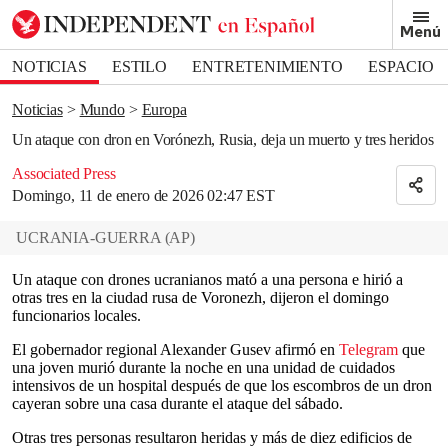
Removed from bookmarks
Menú
Close popover
Bookmark popover
NOTICIAS
ESTILO
ENTRETENIMIENTO
ESPACIO
DEPORTES
Noticias
Mundo
Europa
Un ataque con dron en Vorónezh, Rusia, deja un muerto y tres heridos
Associated Press
Domingo, 11 de enero de 2026 02:47 EST
UCRANIA-GUERRA
(
AP
)
Un ataque con drones ucranianos mató a una persona e hirió a
otras tres en la ciudad rusa de Voronezh, dijeron el domingo
funcionarios locales.
El gobernador regional Alexander Gusev afirmó en
Telegram
que
una joven murió durante la noche en una unidad de cuidados
intensivos de un hospital después de que los escombros de un dron
cayeran sobre una casa durante el ataque del sábado.
Otras tres personas resultaron heridas y más de diez edificios de