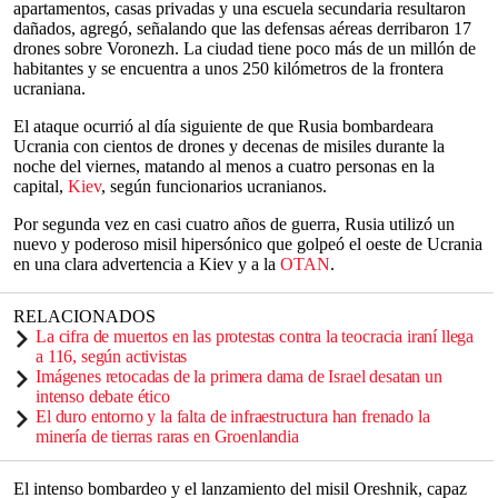
apartamentos, casas privadas y una escuela secundaria resultaron
dañados, agregó, señalando que las defensas aéreas derribaron 17
drones sobre Voronezh. La ciudad tiene poco más de un millón de
habitantes y se encuentra a unos 250 kilómetros de la frontera
ucraniana.
El ataque ocurrió al día siguiente de que Rusia bombardeara
Ucrania con cientos de drones y decenas de misiles durante la
noche del viernes, matando al menos a cuatro personas en la
capital,
Kiev
, según funcionarios ucranianos.
Por segunda vez en casi cuatro años de guerra, Rusia utilizó un
nuevo y poderoso misil hipersónico que golpeó el oeste de Ucrania
en una clara advertencia a Kiev y a la
OTAN
.
RELACIONADOS
La cifra de muertos en las protestas contra la teocracia iraní llega
a 116, según activistas
Imágenes retocadas de la primera dama de Israel desatan un
intenso debate ético
El duro entorno y la falta de infraestructura han frenado la
minería de tierras raras en Groenlandia
El intenso bombardeo y el lanzamiento del misil Oreshnik, capaz